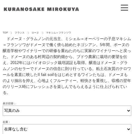
TOP
フランス
ローヌ
マキシム＝フランソワ
ドメーヌ・グラムノンの元当主、ミシェル＝オーベリーの子息マキシム
＝フランソワがドメーヌで働く傍ら始めたネゴシアン。5年間、ボーヌの
醸造学校やワイナリーでの研修を重ねたのちに実家のワイナリーへと戻っ
た。ドメーヌのある村周辺の契約畑から、ブドウ農家に栽培の要望を伝
え、2012年にはバイオロジック栽培認証も取得。醸造はドメーヌ・グラ
ムノンのセラーでドメーヌの信念に則り行っている。粘土石灰質のテロワ
ールを素直に映したIl fait soifをはじめとするワインたちは、ドメーヌも
のより抽出を抑え、心地よくフルーティー。軽快さを重視し、収穫の翌年
のリリース時にフレッシュさを楽しんでもらえるように仕上げられてい
る。
表示切替：
在庫：