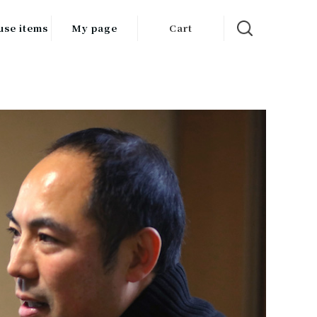
use items
My page
Cart
飲料
調味料
食品
チン用品
ス・酒器・
器
ルスケア