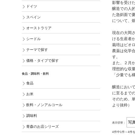
影響を受け
ドイツ
醸造での人
た急斜面で
スペイン
について、
オーストラリア
現在の大岡
ける生産者
シードル
栽培はビオ
テーマで探す
農薬は化学
す。
価格・タイプで探す
また、２月
理想的な収
食品・調味料・飲料
「少量でも
食品
醸造におい
に至るまで
お米
そのため、
飲料・ノンアルコール
より抜粋）
調味料
表示切替：
青森のお店シリーズ
4件中1件～4件