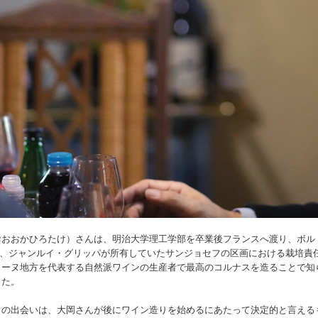
おおおかひろたけ）さんは、明治大学理工学部を卒業後フランスへ渡り、ボル
社の、ジャンルイ・グリッパが所有していたサンジョセフの区画における栽培責
ローヌ地方を代表する自然派ワインの生産者で最高のコルナスを造ることで知
した。
との出会いは、大岡さんが後にワイン造りを始めるにあたって決定的と言える