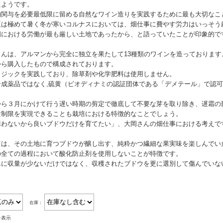
たようです。
的関与を必要最低限に留める自然なワイン造りを実践するために最も大切なこ
夏は極めて暑く冬が寒いコルナスにおいては、畑仕事に費やす労力はいっそう
畑における労働が最も厳しい土地であったから、と語っていたことが印象的で
さんは、アルマンから完全に独立を果たして13種類のワインを造っております
から購入したもので構成されております。
ロジックを実践しており、除草剤や化学肥料は使用しません。
合成薬品ではなく,硫黄（ビオディナミの認証団体である「デメテール」で認
から３月にかけて行う遅い時期の剪定で徹底して不要な芽を取り除き、遅霜の
量制限を実現できることも栽培における特徴的なことでしょう。
構わないから良いブドウだけを育てたい」、大岡さんの畑仕事における考えで
ては、その土地に育つブドウが醸し出す、純粋かつ繊細な果実味を楽しんでい
の全ての過程において酸化防止剤を使用しないことが特徴です。
単に収量が少ないだけではなく、収穫されたブドウを更に選別して傷んでいな
在庫：
を表示