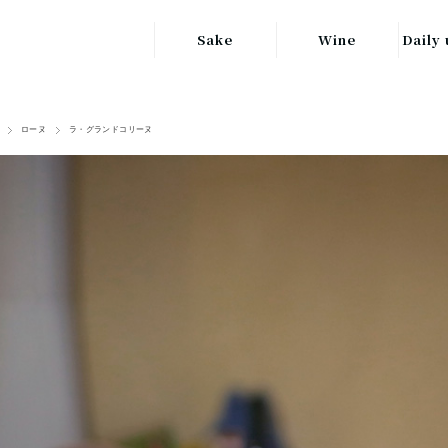
Sake
Wine
Daily 
東北の地酒
JAPAN
日本
ローヌ
ラ・グランドコリーヌ
関東の地酒
FRANCE
信越・北陸地方
フランス
の地酒
キッ
ITALY
関西の地酒
イタリア
グラ
中部地方の地酒
GERMANY
ドイツ
中国・四国地方
ヘ
の地酒