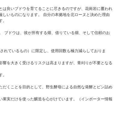
とは良いブドウを育てることに尽きるのですが、花崗岩に覆われ
厳しいものになります。
自分の本拠地を北ローヌと決めた理由
す。
。 ブドウは、彼が所有する畑、借りている畑、そして信頼のお
可されているもの）に限定し、使用回数も極力減らしておりま
影響を大きく受けるリスクは高まりますが、青刈りが不要となる
す。
ただくことを目的として、野生酵母による自然な発酵とビン詰め
い果実だけを使った醸造を心がけています。（インポーター情報