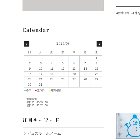
4件中1件～4件
2026/08
日
月
火
水
木
金
土
1
2
3
4
5
6
7
8
9
10
11
12
13
14
15
16
17
18
19
20
21
22
23
24
25
26
27
28
29
30
31
■
■
■
今日
定休日
時間短縮
営業時間
平日10：30-19：00
祝日10：30-17：00
注目キーワード
ピュズラ・ボノーム