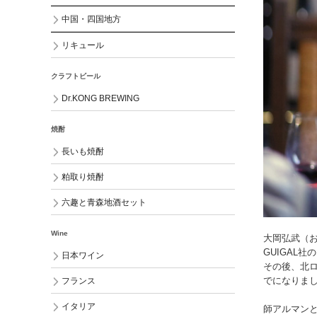
中国・四国地方
リキュール
クラフトビール
Dr.KONG BREWING
焼酎
長いも焼酎
粕取り焼酎
六趣と青森地酒セット
Wine
大岡弘武（
GUIGAL
日本ワイン
その後、北
でになりま
フランス
イタリア
師アルマン