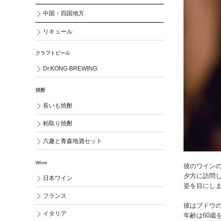
中国・四国地方
リキュール
クラフトビール
Dr.KONG BREWING
焼酎
長いも焼酎
粕取り焼酎
六趣と青森地酒セット
Wine
彼のワイン
夕方に訪問し
日本ワイン
姿を目にし
フランス
彼はブドウ
イタリア
年齢は60