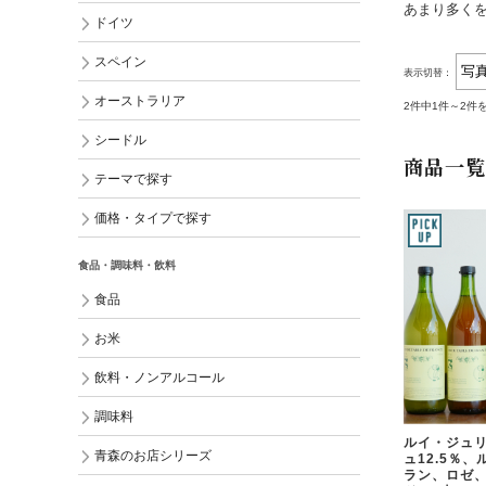
あまり多く
ドイツ
スペイン
表示切替：
オーストラリア
2件中1件～2件
シードル
商品一覧
テーマで探す
価格・タイプで探す
食品・調味料・飲料
食品
お米
飲料・ノンアルコール
調味料
ルイ・ジュリ
青森のお店シリーズ
ュ12.5％、
ラン、ロゼ、