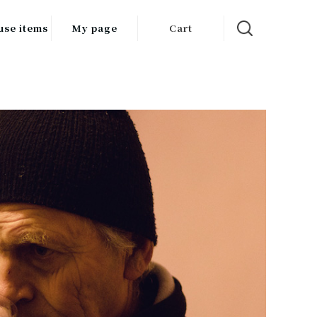
use items
My page
Cart
飲料
調味料
食品
チン用品
ス・酒器・
器
ルスケア