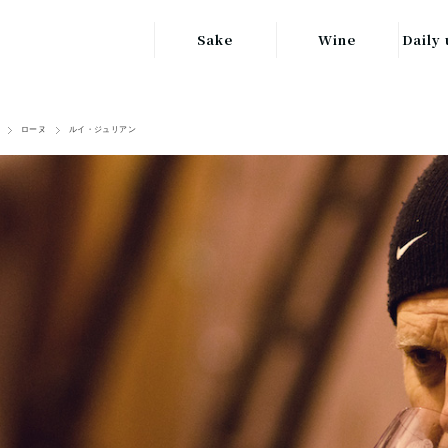
Sake
Wine
Daily 
東北の地酒
JAPAN
日本
ローヌ
ルイ・ジュリアン
関東の地酒
FRANCE
信越・北陸地方
フランス
の地酒
キッ
ITALY
関西の地酒
イタリア
グラ
中部地方の地酒
GERMANY
ドイツ
中国・四国地方
ヘ
の地酒