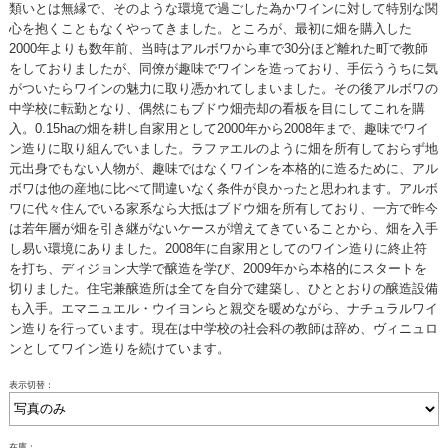
類いとは無縁で、そのような環境で過ごした為かワインに対して特別な関
心を抱くこともなくやってきました。ところが、最初に畑を購入した
2000年よりも数年前、当時はアルボワから車で30分ほど離れた町で教師
をしておりましたが、同僚が趣味でワインを造っており、手伝ううちに気
がついたらワインの魅力に取り憑かれてしまいました。その後アルボワの
中学校に転勤となり、偶然にもブドウ畑売却の看板を目にしてこれを購
入。0.15haの畑を耕し自家用として2000年から2008年まで、趣味でワイ
ン造りに取り組んでいました。ラファエルのように畑を所有しておらず地
元出身でもない人物が、趣味ではなくワインを本格的に造るために、アル
ボワは他の産地に比べて間違いなく条件が良かったと思われます。アルボ
ワに代々住んでいる家系なら大抵はブドウ畑を所有しており、一方で昨今
は若年層が畑を引き継がないケースが増えてきていることから、畑を入手
し易い環境にありました。2008年に自家用としてのワイン造りに終止符
を打ち、ディジョン大学で醸造を学び、2009年から本格的にスタートを
切りました。住宅兼醸造所は全てを自分で建築し、ひととおりの醸造設備
も入手。エマニュエル・ウイヨンらと親交を暖めながら、ナチュラルワイ
ン造りを行っています。現在は中学校の社会科の教師は辞め、ヴィニュロ
ンとしてワイン造りを続けています。
表示切替：
在庫：