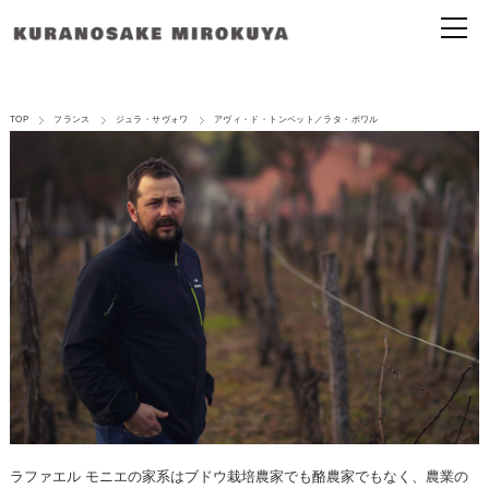
TOP
フランス
ジュラ・サヴォワ
アヴィ・ド・トンペット／ラタ・ポワル
ラファエル モニエの家系はブドウ栽培農家でも酪農家でもなく、農業の