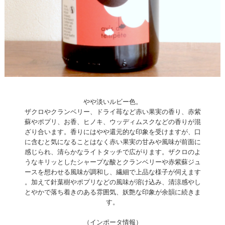
やや淡いルビー色。
ザクロやクランベリー、ドライ苺など赤い果実の香り、赤紫
蘇やポプリ、お香、ヒノキ、ウッディムスクなどの香りが混
ざり合います。香りにはやや還元的な印象を受けますが、口
に含むと気になることはなく赤い果実の甘みや風味が前面に
感じられ、清らかなライトタッチで広がります。ザクロのよ
うなキリッとしたシャープな酸とクランベリーや赤紫蘇ジュ
ースを想わせる風味が調和し、繊細で上品な様子が伺えます
。加えて針葉樹やポプリなどの風味が溶け込み、清涼感やし
とやかで落ち着きのある雰囲気、妖艶な印象が余韻に続きま
す。
（インポータ情報）