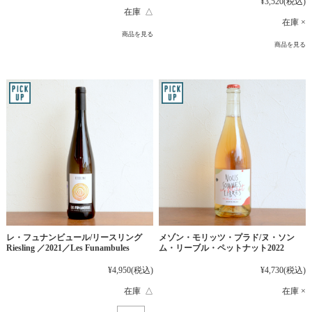
¥3,520
(税込)
在庫 △
在庫 ×
商品を見る
商品を見る
レ・フュナンビュール/リースリング
メゾン・モリッツ・プラド/ヌ・ソン
Riesling ／2021／Les Funambules
ム・リーブル・ペットナット2022
¥4,950
(税込)
¥4,730
(税込)
在庫 △
在庫 ×