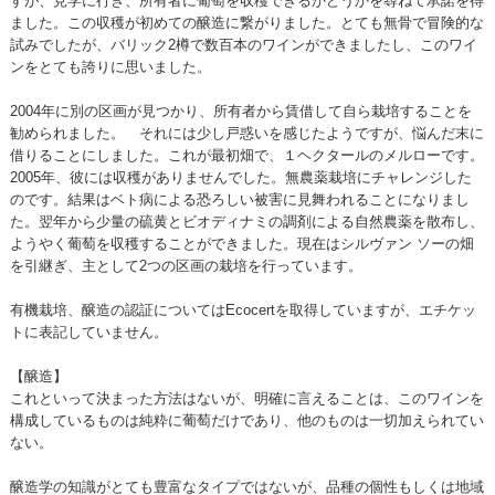
すが、見学に行き、所有者に葡萄を収穫できるかどうかを尋ねて承諾を得
ました。この収穫が初めての醸造に繋がりました。とても無骨で冒険的な
試みでしたが、バリック2樽で数百本のワインができましたし、このワイ
ンをとても誇りに思いました。
2004年に別の区画が見つかり、所有者から賃借して自ら栽培することを
勧められました。 それには少し戸惑いを感じたようですが、悩んだ末に
借りることにしました。これが最初畑で、１ヘクタールのメルローです。
2005年、彼には収穫がありませんでした。無農薬栽培にチャレンジした
のです。結果はベト病による恐ろしい被害に見舞われることになりまし
た。翌年から少量の硫黄とビオディナミの調剤による自然農薬を散布し、
ようやく葡萄を収穫することができました。現在はシルヴァン ソーの畑
を引継ぎ、主として2つの区画の栽培を行っています。
有機栽培、醸造の認証についてはEcocertを取得していますが、エチケッ
トに表記していません。
【醸造】
これといって決まった方法はないが、明確に言えることは、このワインを
構成しているものは純粋に葡萄だけであり、他のものは一切加えられてい
ない。
醸造学の知識がとても豊富なタイプではないが、品種の個性もしくは地域