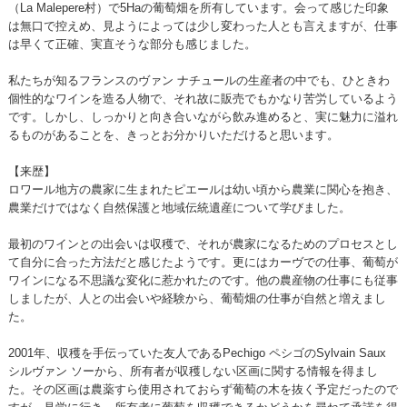
（La Malepere村）で5Haの葡萄畑を所有しています。会って感じた印象
は無口で控えめ、見ようによっては少し変わった人とも言えますが、仕事
は早くて正確、実直そうな部分も感じました。
私たちが知るフランスのヴァン ナチュールの生産者の中でも、ひときわ
個性的なワインを造る人物で、それ故に販売でもかなり苦労しているよう
です。しかし、しっかりと向き合いながら飲み進めると、実に魅力に溢れ
るものがあることを、きっとお分かりいただけると思います。
【来歴】
ロワール地方の農家に生まれたピエールは幼い頃から農業に関心を抱き、
農業だけではなく自然保護と地域伝統遺産について学びました。
最初のワインとの出会いは収穫で、それが農家になるためのプロセスとし
て自分に合った方法だと感じたようです。更にはカーヴでの仕事、葡萄が
ワインになる不思議な変化に惹かれたのです。他の農産物の仕事にも従事
しましたが、人との出会いや経験から、葡萄畑の仕事が自然と増えまし
た。
2001年、収穫を手伝っていた友人であるPechigo ペシゴのSylvain Saux
シルヴァン ソーから、所有者が収穫しない区画に関する情報を得まし
た。その区画は農薬すら使用されておらず葡萄の木を抜く予定だったので