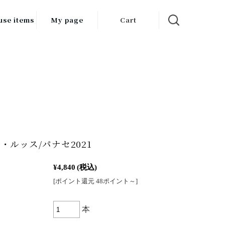
use items
My page
Cart
飲料
調味料
食品
チン用品
ス・酒器・
・ルッス/パナセ2021
器
¥4,840
(税込)
ルスケア
[ポイント還元 48ポイント～]
本