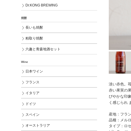
Dr.KONG BREWING
焼酎
長いも焼酎
粕取り焼酎
六趣と青森地酒セット
Wine
日本ワイン
フランス
淡い赤色。
赤い果実の
イタリア
びやかな印
く感じられ 
ドイツ
産地：フラン
スペイン
品種：メル
オーストラリア
タイプ：ロ