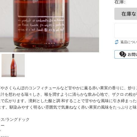
在庫:
返品につ
苺やさくらんぼのコンフィチュールなど甘やかに薫る赤い果実の香りに、炒り
果汁を想わせる瑞々しさ、喉を潤すように清らかな飲み心地で、ザクロ の粒
象で広がります。溌剌とした酸と調 和することで甘やかな風味に引き締まっ
ます。馴染みやすく明るい雰囲気で気兼ねなく赤い果実の風味をたっぷりと味わ
ス/ラングドック
ロー
ゼ