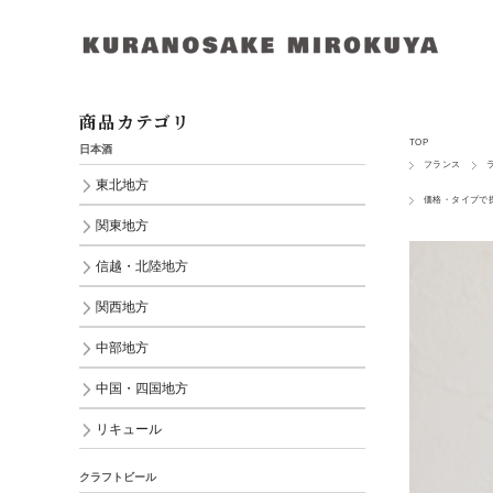
商品カテゴリ
TOP
日本酒
フランス
東北地方
価格・タイプで
関東地方
信越・北陸地方
関西地方
中部地方
中国・四国地方
リキュール
クラフトビール