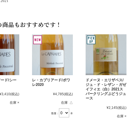
021
の商品もおすすめです！
ード/シー
レ・カプリアード/ポワ
ドメーヌ・エリザベス/
レ2020
ジュ・ド・レザン・ガゼ
イフィエ（白）2021ス
パークリングぶどうジュ
¥3,410
(税込)
¥4,785
(税込)
ース
在庫 ×
在庫 △
¥2,145
(税込)
数量：
本
在庫 ×