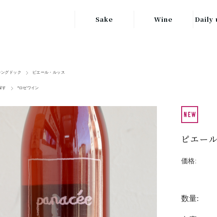
Sake
Wine
Daily 
東北の地酒
JAPAN
日本
関東の地酒
ラングドック
ピエール・ルッス
FRANCE
信越・北陸地方
フランス
探す
*ロゼワイン
の地酒
キッ
ITALY
関西の地酒
イタリア
グラ
ピエール
中部地方の地酒
GERMANY
ドイツ
中国・四国地方
価格:
ヘ
の地酒
数量: