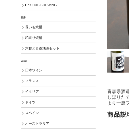
Dr.KONG BREWING
焼酎
長いも焼酎
粕取り焼酎
六趣と青森地酒セット
Wine
日本ワイン
フランス
青森県酒
イタリア
しぼりた
ドイツ
より一層
スペイン
商品説
オーストラリア