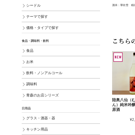
シードル
酒米：華吹雪 精白
テーマで探す
価格・タイプで探す
こちら
食品・調味料・飲料
食品
お米
飲料・ノンアルコール
調味料
青森のお店シリーズ
陸奥八仙（
ん）純米吟
日用品
原酒
グラス・酒器・器
¥2
キッチン用品