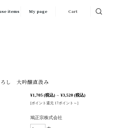
use items
My page
Cart
飲料
調味料
食品
チン用品
ス・酒器・
おろし 大吟醸直汲み
器
¥1,705
(税込)
¥3,520
(税込)
ルスケア
～
[ポイント還元 17ポイント～]
：
鳩正宗株式会社