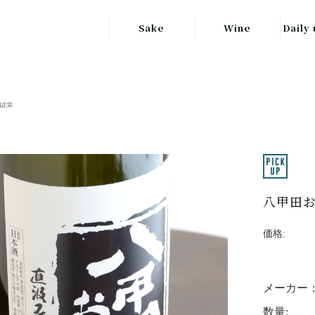
Sake
Wine
Daily 
東北の地酒
JAPAN
日本
関東の地酒
鳩正宗
FRANCE
信越・北陸地方
フランス
の地酒
キッ
ITALY
関西の地酒
イタリア
グラ
八甲田
中部地方の地酒
GERMANY
ドイツ
中国・四国地方
価格:
ヘ
の地酒
メーカー
数量: