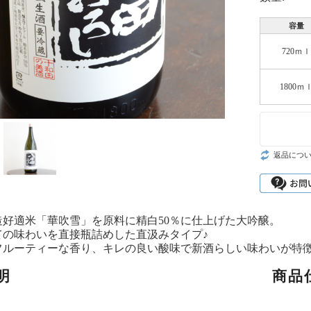
容量
720ｍｌ
1800ｍ
返品につ
造好適米「華吹雪」を原料に精白50％に仕上げた大吟醸。
ての味わいを直接瓶詰めした直汲みタイプ♪
フルーティーな香り、キレの良い酸味で新酒らしい味わいが特
明
商品