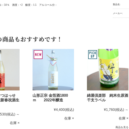
製品名:
：50％ 酒度：+2 酸度：1.5 アルコール分：
メーカー:
の商品もおすすめです！
むつはっせ
山形正宗 金箔酒1800
綿屋倶楽部 純米生原酒
醸新春祝酒生
ｍ 2022年醸造
干支ラベル
¥4,400
(税込)
¥1,760
(税込)
～
,530
(税込)
～
在庫 ×
在庫 ×
在庫 ×
商品を見る