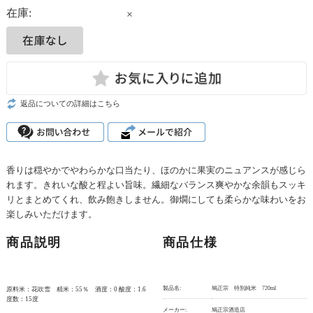
在庫:
×
返品についての詳細はこちら
香りは穏やかでやわらかな口当たり、ほのかに果実のニュアンスが感じら
れます。きれいな酸と程よい旨味。繊細なバランス爽やかな余韻もスッキ
リとまとめてくれ、飲み飽きしません。御燗にしても柔らかな味わいをお
楽しみいただけます。
商品説明
商品仕様
製品名:
鳩正宗 特別純米 720ml
原料米：花吹雪 精米：55％ 酒度：0 酸度：1.6
度数：15度
メーカー:
鳩正宗酒造店