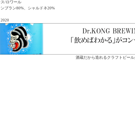
ス/ロワール
ンブラン80%、シャルドネ20%
020
酒蔵だから造れるクラフトビール