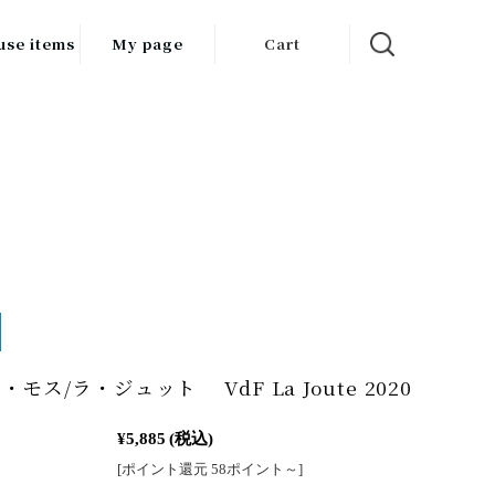
use items
My page
Cart
飲料
調味料
食品
チン用品
ス・酒器・
器
ルスケア
モス/ラ・ジュット VdF La Joute 2020
¥5,885
(税込)
[ポイント還元 58ポイント～]