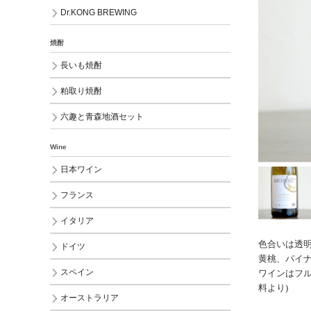
Dr.KONG BREWING
焼酎
長いも焼酎
粕取り焼酎
六趣と青森地酒セット
Wine
日本ワイン
フランス
イタリア
色合いは透
ドイツ
黄桃、パイ
スペイン
ワインはフ
料より)
オーストラリア