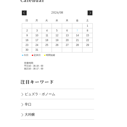
2026/08
日
月
火
水
木
金
土
1
2
3
4
5
6
7
8
9
10
11
12
13
14
15
16
17
18
19
20
21
22
23
24
25
26
27
28
29
30
31
■
■
■
今日
定休日
時間短縮
営業時間
平日10：30-19：00
祝日10：30-17：00
注目キーワード
ピュズラ・ボノーム
辛口
大吟醸