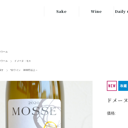
Sake
Wine
Daily 
東北の地酒
JAPAN
日本
関東の地酒
FRANCE
信越・北陸地方
フランス
ロワール
の地酒
ロワール
ドメーヌ・モス
キッ
ITALY
関西の地酒
イタリア
探す
*白ワイン 3000円以上～
グラ
中部地方の地酒
GERMANY
ドイツ
中国・四国地方
ヘ
ドメーヌ・
の地酒
価格: