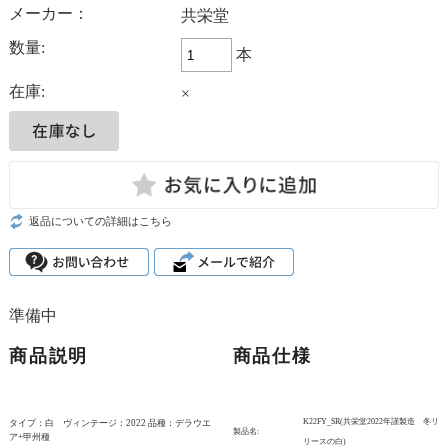
メーカー：
共栄堂
数量:
本
在庫:
×
返品についての詳細はこちら
準備中
商品説明
商品仕様
K22FY_SR(共栄堂2022年謹製造 冬リ
タイプ：白 ヴィンテージ：2022 品種：デラウエ
製品名:
ア+甲州種
リースの白)