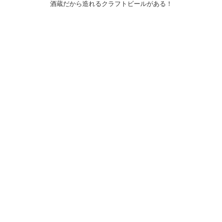
酒蔵だから造れるクラフトビールがある！
〒031-0804 青森県八戸市青葉1-10-13
営業時間：月～土（祝日を除く）
午前10時30～午後7時
祝日
午前10時30～午後5時
20歳未満の者の飲酒は法律で禁止されている。