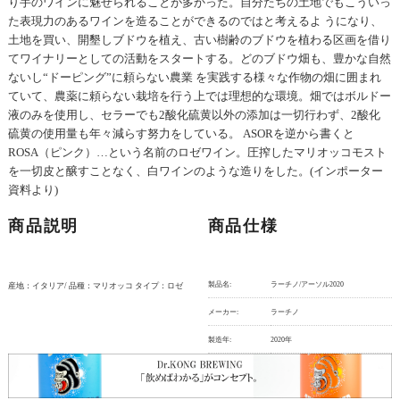
り手のワインに魅せられることが多かった。自分たちの土地でもこういっ
た表現力のあるワインを造ることができるのではと考えるよ うになり、
土地を買い、開墾しブドウを植え、古い樹齢のブドウを植わる区画を借り
てワイナリーとしての活動をスタートする。どのブドウ畑も、豊かな自然
ないし“ドーピング”に頼らない農業 を実践する様々な作物の畑に囲まれ
ていて、農薬に頼らない栽培を行う上では理想的な環境。畑ではボルドー
液のみを使用し、セラーでも2酸化硫黄以外の添加は一切行わず、2酸化
硫黄の使用量も年々減らす努力をしている。 ASORを逆から書くと
ROSA（ピンク）…という名前のロゼワイン。圧搾したマリオッコモスト
を一切皮と醸すことなく、白ワインのような造りをした。(インポーター
資料より)
商品説明
商品仕様
製品名:
ラーチノ/アーソル2020
産地：イタリア/ 品種：マリオッコ タイプ：ロゼ
メーカー:
ラーチノ
製造年:
2020年