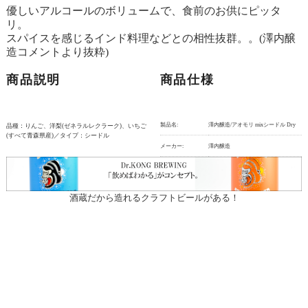
優しいアルコールのボリュームで、食前のお供にピッタ
リ。
スパイスを感じるインド料理などとの相性抜群。。(澤内醸
造コメントより抜粋)
商品説明
商品仕様
製品名:
澤内醸造/アオモリ mixシードル Dry
品種：りんご、洋梨(ゼネラルレクラーク)、いちご
(すべて青森県産)／タイプ：シードル
メーカー:
澤内醸造
酒蔵だから造れるクラフトビールがある！