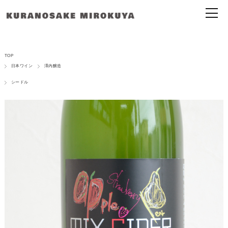
TOP
日本ワイン
澤内醸造
シードル