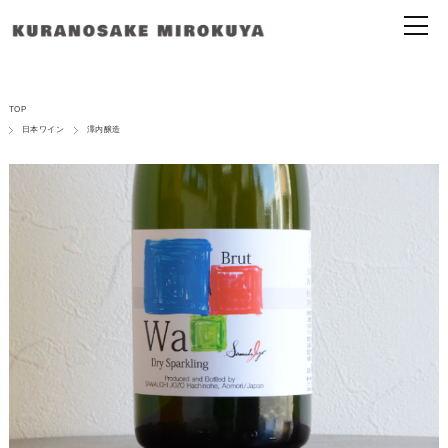
TOP
日本ワイン
澤内醸造