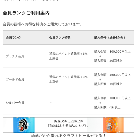
会員ランクご利用案内
会員の皆様へお得な特典をご用意しております。
会員ランク
会員ランク特典
購入条件（過去6か月）
購入金額：300,000円以上
通常のポイント還元率＋5％
プラチナ会員
＋
上乗せ
購入回数：30回以上
購入金額：150,000円以上
通常のポイント還元率＋3％
ゴールド会員
＋
上乗せ
購入回数：15回以上
購入金額：100,000円以上
シルバー会員
－
＋
購入回数：6回以上
酒蔵だから造れるクラフトビールがある！