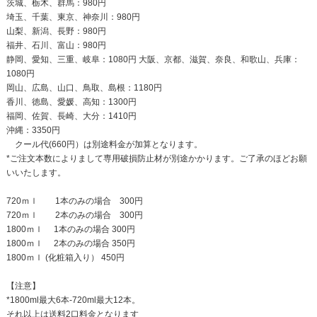
茨城、栃木、群馬：980円
埼玉、千葉、東京、神奈川：980円
山梨、新潟、長野：980円
福井、石川、富山：980円
静岡、愛知、三重、岐阜：1080円 大阪、京都、滋賀、奈良、和歌山、兵庫：
1080円
岡山、広島、山口、鳥取、島根：1180円
香川、徳島、愛媛、高知：1300円
福岡、佐賀、長崎、大分：1410円
沖縄：3350円
クール代(660円）は別途料金が加算となります。
*ご注文本数によりまして専用破損防止材が別途かかります。ご了承のほどお願
いいたします。
720ｍｌ 1本のみの場合 300円
720ｍｌ 2本のみの場合 300円
1800ｍｌ 1本のみの場合 300円
1800ｍｌ 2本のみの場合 350円
1800ｍｌ (化粧箱入り） 450円
【注意】
*1800ml最大6本-720ml最大12本。
それ以上は送料2口料金となります