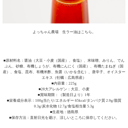
よっちゃん農場 生ラー油はこちら。
■原材料名：醤油（大豆・小麦（国産）、食塩）、米味噌、みりん、でん
ぷん、砂糖、有機しょうが、有機にんにく（国産）、有機たまねぎ（国
産）、食塩、昆布、有機米酢、魚醤（いかを含む）、唐辛子、オイスター
エキス（牡蠣：広島県産）
■内容量：225g
■28大アレルゲン：大豆、小麦
■賞味期限：（製造日より）1年
■栄養成分表示：100g当たり/エネルギー 65kcal/タンパク質 2.9g/脂質
0.3g/炭水化物 12.7g/食塩相当量 5.3g
■生産地：徳島県
■保存方法：直射日光を避け、涼しいところに保存してください。