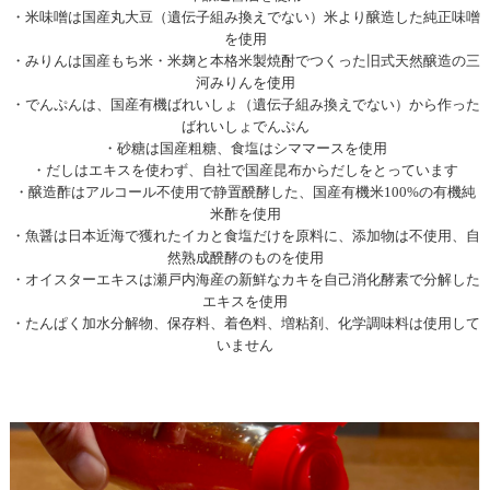
・米味噌は国産丸大豆（遺伝子組み換えでない）米より醸造した純正味噌
を使用
・みりんは国産もち米・米麹と本格米製焼酎でつくった旧式天然醸造の三
河みりんを使用
・でんぷんは、国産有機ばれいしょ（遺伝子組み換えでない）から作った
ばれいしょでんぷん
・砂糖は国産粗糖、食塩はシママースを使用
・だしはエキスを使わず、自社で国産昆布からだしをとっています
・醸造酢はアルコール不使用で静置醗酵した、国産有機米100%の有機純
米酢を使用
・魚醤は日本近海で獲れたイカと食塩だけを原料に、添加物は不使用、自
然熟成醗酵のものを使用
・オイスターエキスは瀬戸内海産の新鮮なカキを自己消化酵素で分解した
エキスを使用
・たんぱく加水分解物、保存料、着色料、増粘剤、化学調味料は使用して
いません