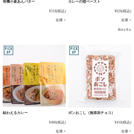
有機小倉あんバター
カレーの壺ペースト
¥518
(税込)
¥626
(税込)
在庫 ×
在庫 ×
商品を見る
結わえるカレー
ポンおこし（無添加チョコ）
¥486
(税込)
¥410
(税込)
在庫 ×
在庫 ×