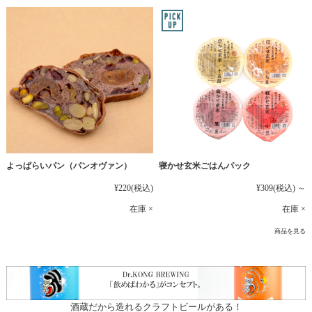
よっぱらいパン（パンオヴァン）
寝かせ玄米ごはんパック
¥220
(税込)
¥309
(税込)
～
在庫 ×
在庫 ×
商品を見る
酒蔵だから造れるクラフトビールがある！