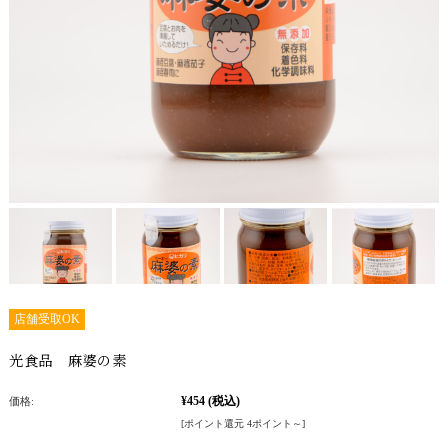
店舗受取OK
光食品 麻婆の素
¥454
(税込)
価格:
[ポイント還元 4ポイント～]