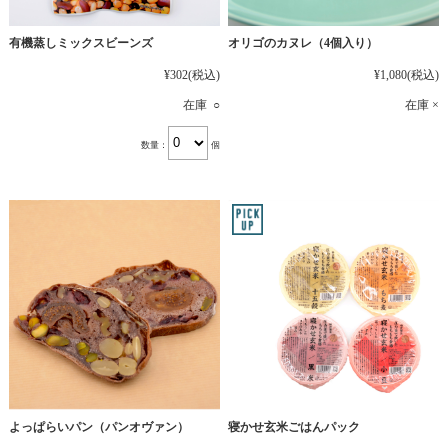
有機蒸しミックスビーンズ
オリゴのカヌレ（4個入り）
¥302
(税込)
¥1,080
(税込)
在庫 ○
在庫 ×
数量：
個
よっぱらいパン（パンオヴァン）
寝かせ玄米ごはんパック