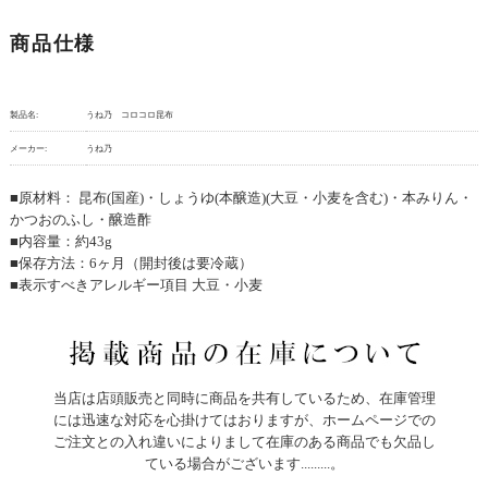
商品仕様
製品名:
うね乃 コロコロ昆布
メーカー:
うね乃
■原材料： 昆布(国産)・しょうゆ(本醸造)(大豆・小麦を含む)・本みりん・
かつおのふし・醸造酢
■内容量：約43g
■保存方法：6ヶ月（開封後は要冷蔵）
■表示すべきアレルギー項目 大豆・小麦
当店は店頭販売と同時に商品を共有しているため、在庫管理
には迅速な対応を心掛けてはおりますが、ホームページでの
ご注文との入れ違いによりまして在庫のある商品でも欠品し
ている場合がございます.........。