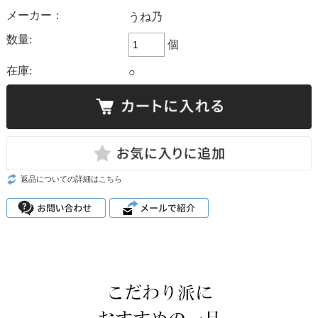
メーカー：
うね乃
数量:
個
在庫:
○
返品についての詳細はこちら