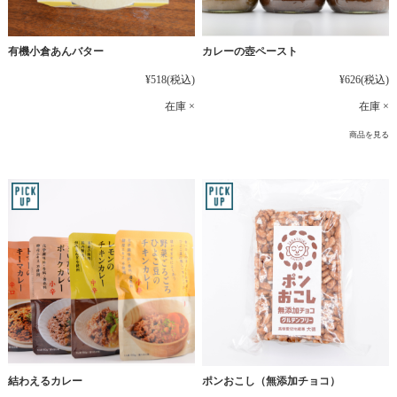
有機小倉あんバター
カレーの壺ペースト
¥518
(税込)
¥626
(税込)
在庫 ×
在庫 ×
商品を見る
結わえるカレー
ポンおこし（無添加チョコ）