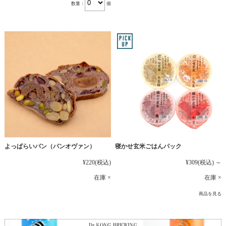
数量：
個
よっぱらいパン（パンオヴァン）
寝かせ玄米ごはんパック
¥220
(税込)
¥309
(税込)
～
在庫 ×
在庫 ×
商品を見る