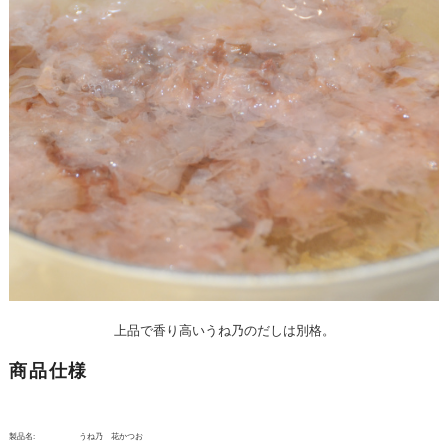
上品で香り高いうね乃のだしは別格。
商品仕様
製品名:
うね乃 花かつお