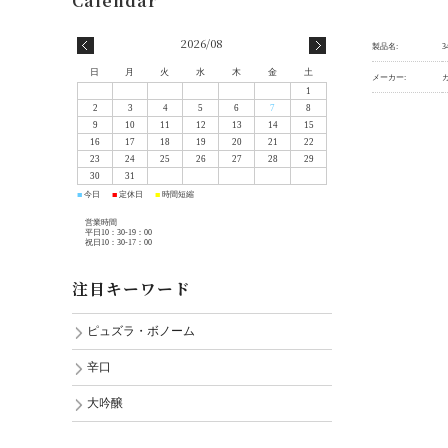
2026/08
製品名:
3
日
月
火
水
木
金
土
メーカー:
1
2
3
4
5
6
7
8
9
10
11
12
13
14
15
16
17
18
19
20
21
22
23
24
25
26
27
28
29
30
31
今日
定休日
時間短縮
■
■
■
営業時間
平日10：30-19：00
祝日10：30-17：00
注目キーワード
ピュズラ・ボノーム
辛口
大吟醸