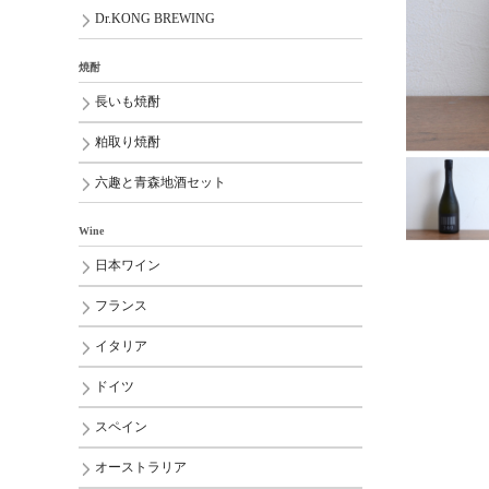
Dr.KONG BREWING
焼酎
長いも焼酎
粕取り焼酎
六趣と青森地酒セット
Wine
日本ワイン
フランス
イタリア
ドイツ
スペイン
オーストラリア