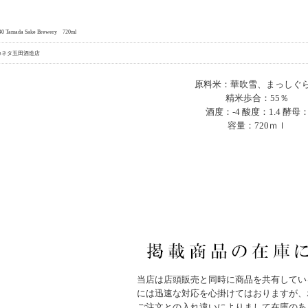
40 Tamada Sake Brewery 720ml
カネタ玉田酒造店
原料米：華吹雪、まっしぐ
精米歩合：55％
酒度：-4 酸度：1.4 酵母
容量：720ｍｌ
当店は店頭販売と同時に商品を共有してい
には迅速な対応を心掛けてはおりますが、
ご注文との入れ違いによりまして在庫のあ