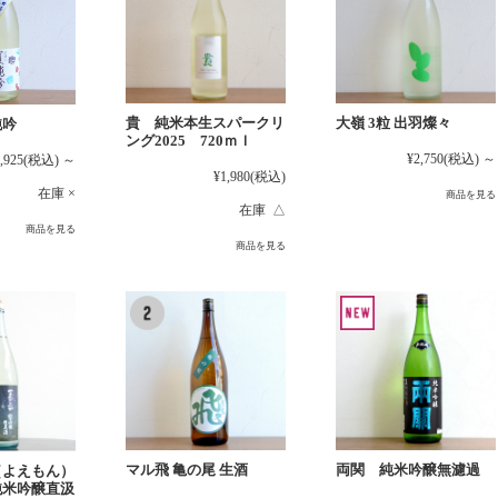
貴 純米本生スパークリ
大嶺 3粒 出羽燦々
純吟
ング2025 720ｍｌ
¥2,750
(税込)
～
,925
(税込)
～
¥1,980
(税込)
在庫 ×
商品を見る
在庫 △
商品を見る
商品を見る
マル飛 亀の尾 生酒
両関 純米吟醸無濾過
（よえもん）
純米吟醸直汲