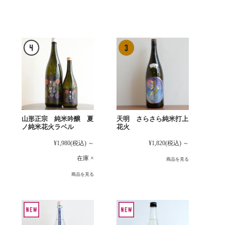
山形正宗 純米吟醸 夏
天明 さらさら純米打上
ノ純米花火ラベル
花火
¥1,980
(税込)
～
¥1,820
(税込)
～
在庫 ×
商品を見る
商品を見る