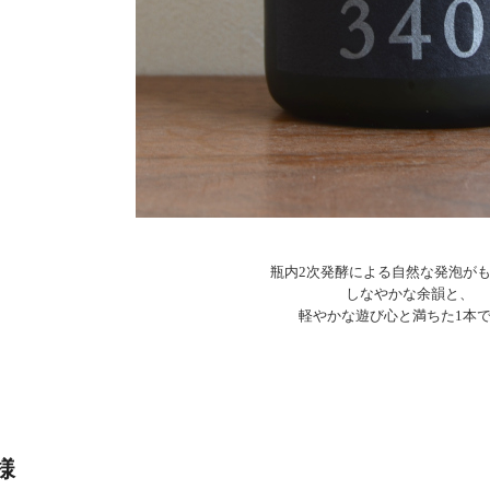
瓶内2次発酵による自然な発泡が
しなやかな余韻と、
軽やかな遊び心と満ちた1本
様