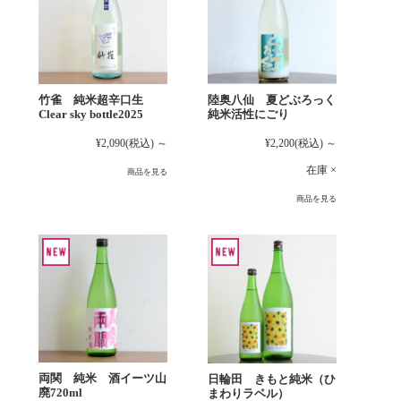
竹雀 純米超辛口生
陸奥八仙 夏どぶろっく
Clear sky bottle2025
純米活性にごり
¥2,090
(税込)
～
¥2,200
(税込)
～
在庫 ×
商品を見る
商品を見る
両関 純米 酒イーツ山
日輪田 きもと純米（ひ
廃720ml
まわりラベル）