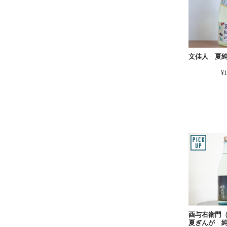
文佳人 夏
¥1
酉与右衛門
夏ぎんが 