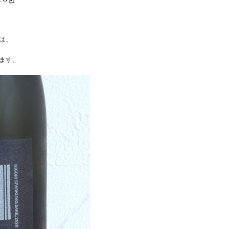
は、
、
ます。