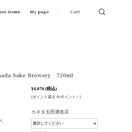
use items
My page
Cart
飲料
調味料
食品
チン用品
mada Sake Brewery 720ml
ス・酒器・
器
¥4,070
(税込)
[ポイント還元 40ポイント～]
ルスケア
：
カネタ玉田酒造店
: