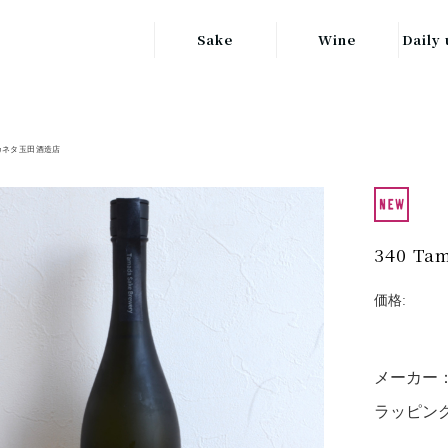
Sake
Wine
Daily 
東北の地酒
JAPAN
日本
関東の地酒
カネタ玉田酒造店
FRANCE
信越・北陸地方
フランス
の地酒
キッ
ITALY
関西の地酒
イタリア
340 Ta
グラ
中部地方の地酒
GERMANY
価格:
ドイツ
中国・四国地方
ヘ
の地酒
メーカー
ラッピング