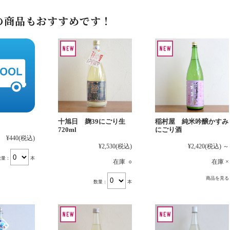
の商品もおすすめです！
十旭日 麹39にごり生
稲村屋 純米吟醸かすみ
720ml
にごり酒
¥440
(税込)
¥2,530
(税込)
¥2,420
(税込)
～
数量：
本
在庫 ○
在庫 ×
商品を見る
数量：
本