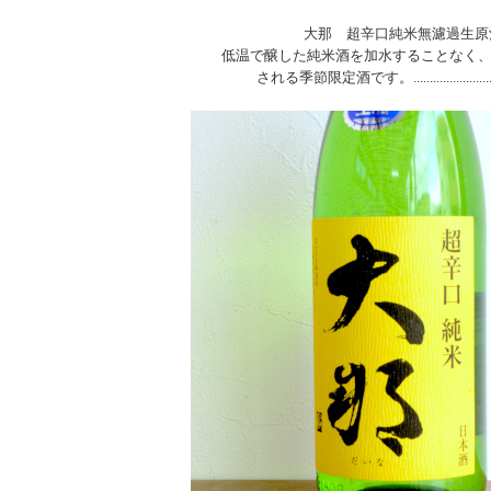
大那 超辛口純米無濾過生原
低温で醸した純米酒を加水することなく、
される季節限定酒です。................................