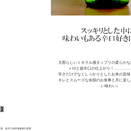
大那らしいミネラル感タップリの柔らかな
＋10と超辛口の仕上がり！............................
辛さだけでなくしっかりとしたお米の旨味
キレとスムーズな余韻のお食事と共に楽し
い味わい♪
様
大那 超辛口純米無濾過生原酒