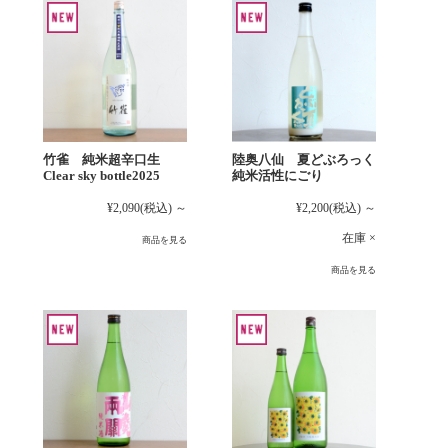
竹雀 純米超辛口生
陸奥八仙 夏どぶろっく
Clear sky bottle2025
純米活性にごり
¥2,090
(税込)
～
¥2,200
(税込)
～
在庫 ×
商品を見る
商品を見る