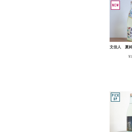
文佳人 夏
¥1