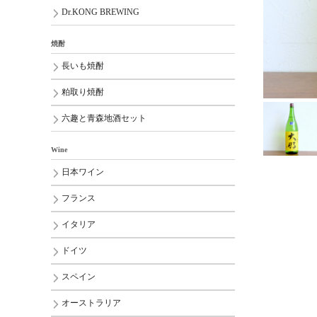
Dr.KONG BREWING
焼酎
長いも焼酎
粕取り焼酎
六趣と青森地酒セット
Wine
日本ワイン
フランス
イタリア
ドイツ
スペイン
オーストラリア