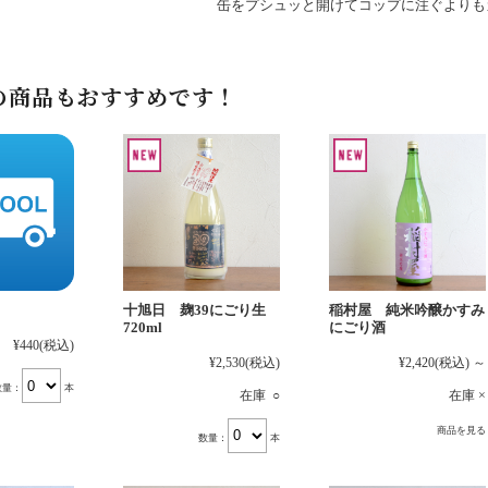
缶をプシュッと開けてコップに注ぐよりも
の商品もおすすめです！
十旭日 麹39にごり生
稲村屋 純米吟醸かすみ
720ml
にごり酒
¥440
(税込)
¥2,530
(税込)
¥2,420
(税込)
～
数量：
本
在庫 ○
在庫 ×
商品を見る
数量：
本