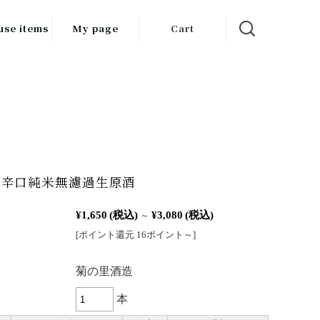
use items
My page
Cart
飲料
調味料
食品
チン用品
超辛口純米無濾過生原酒
ス・酒器・
器
¥1,650
(税込)
¥3,080
(税込)
～
[ポイント還元 16ポイント～]
ルスケア
：
菊の里酒造
本