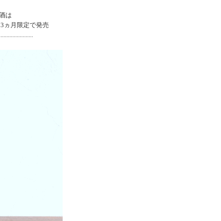
酒は
3ヵ月限定で発売
..............