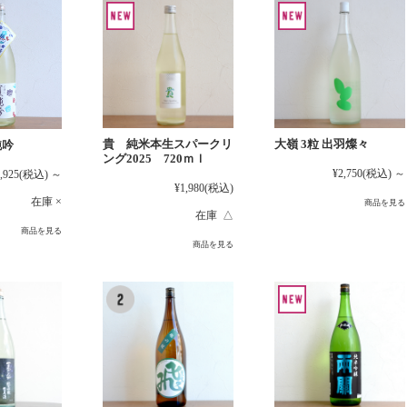
貴 純米本生スパークリ
大嶺 3粒 出羽燦々
純吟
ング2025 720ｍｌ
¥2,750
(税込)
～
,925
(税込)
～
¥1,980
(税込)
在庫 ×
商品を見る
在庫 △
商品を見る
商品を見る