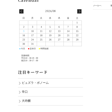
メーカー:
2026/08
日
月
火
水
木
金
土
1
2
3
4
5
6
7
8
9
10
11
12
13
14
15
16
17
18
19
20
21
22
23
24
25
26
27
28
29
30
31
今日
定休日
時間短縮
■
■
■
営業時間
平日10：30-19：00
祝日10：30-17：00
注目キーワード
ピュズラ・ボノーム
辛口
大吟醸