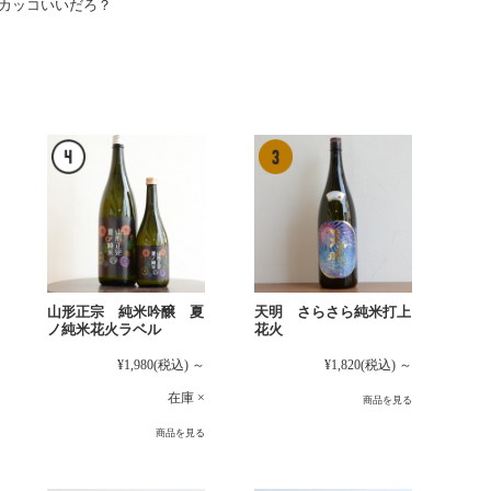
カッコいいだろ？
山形正宗 純米吟醸 夏
天明 さらさら純米打上
ノ純米花火ラベル
花火
¥1,980
(税込)
～
¥1,820
(税込)
～
在庫 ×
商品を見る
商品を見る