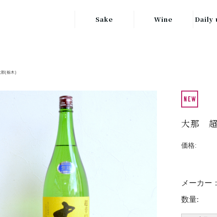
Sake
Wine
Daily 
東北の地酒
JAPAN
日本
関東の地酒
大那(栃木)
FRANCE
信越・北陸地方
フランス
の地酒
キッ
ITALY
関西の地酒
イタリア
大那 
グラ
中部地方の地酒
GERMANY
価格:
ドイツ
中国・四国地方
ヘ
の地酒
メーカー
数量: