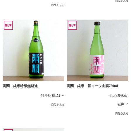
商品を見る
商品を見る
両関 純米吟醸無濾過
両関 純米 酒イーツ山廃720ml
¥1,843
(税込)
～
¥1,793
(税込)
在庫 ○
商品を見る
商品を見る