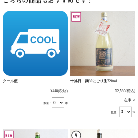
こちらの商品もおすすめです！
十旭日 麹39にごり生720ml
クール便
¥2,530
(税込)
¥440
(税込)
在庫 ○
数量：
本
数量：
本