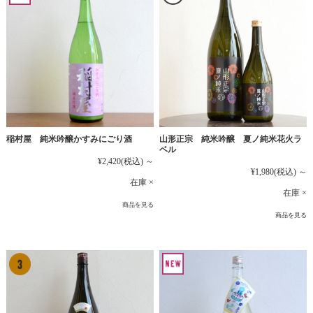
稲村屋 純米吟醸かすみにごり酒
山形正宗 純米吟醸 夏ノ純米花火ラ
ベル
¥2,420
(税込)
～
¥1,980
(税込)
～
在庫 ×
在庫 ×
商品を見る
商品を見る