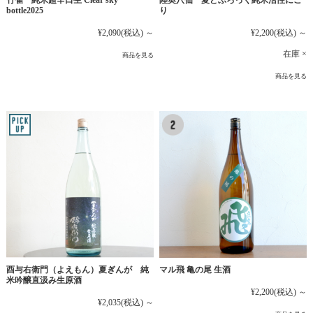
竹雀 純米超辛口生 Clear sky
陸奥八仙 夏どぶろっく純米活性にご
bottle2025
り
¥2,090
(税込)
～
¥2,200
(税込)
～
在庫 ×
商品を見る
商品を見る
マル飛 亀の尾 生酒
酉与右衛門（よえもん）夏ぎんが 純
米吟醸直汲み生原酒
¥2,200
(税込)
～
¥2,035
(税込)
～