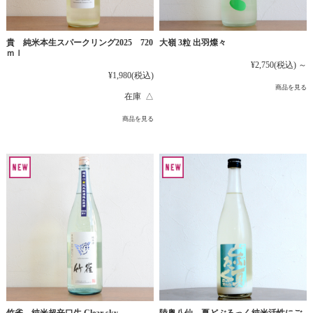
貴 純米本生スパークリング2025 720
大嶺 3粒 出羽燦々
ｍｌ
¥2,750
(税込)
～
¥1,980
(税込)
商品を見る
在庫 △
商品を見る