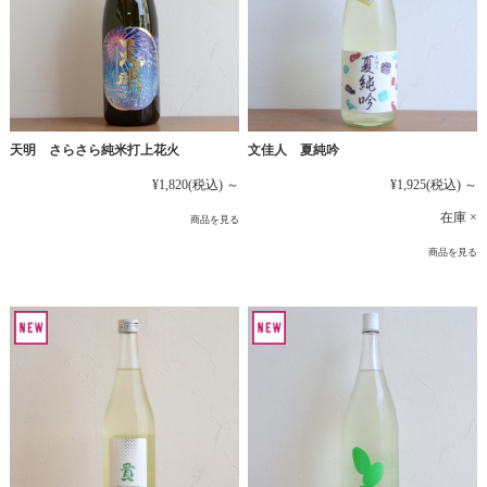
文佳人 夏純吟
天明 さらさら純米打上花火
¥1,925
(税込)
～
¥1,820
(税込)
～
在庫 ×
商品を見る
商品を見る