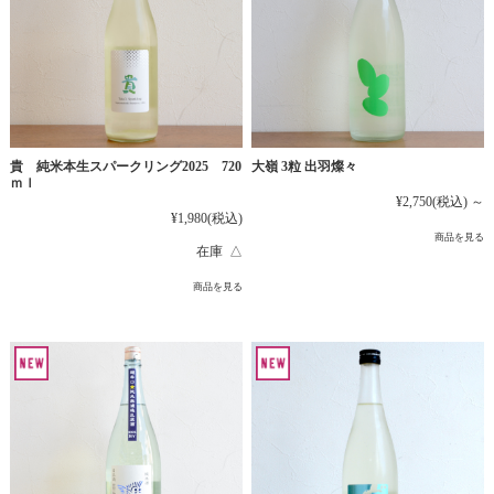
貴 純米本生スパークリング2025 720
大嶺 3粒 出羽燦々
ｍｌ
¥2,750
(税込)
～
¥1,980
(税込)
商品を見る
在庫 △
商品を見る