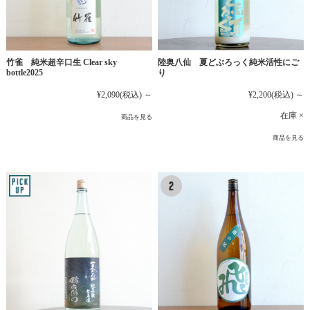
竹雀 純米超辛口生 Clear sky
陸奥八仙 夏どぶろっく純米活性にご
bottle2025
り
¥2,090
(税込)
～
¥2,200
(税込)
～
在庫 ×
商品を見る
商品を見る