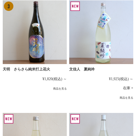
文佳人 夏純吟
天明 さらさら純米打上花火
¥1,925
(税込)
～
¥1,820
(税込)
～
在庫 ×
商品を見る
商品を見る