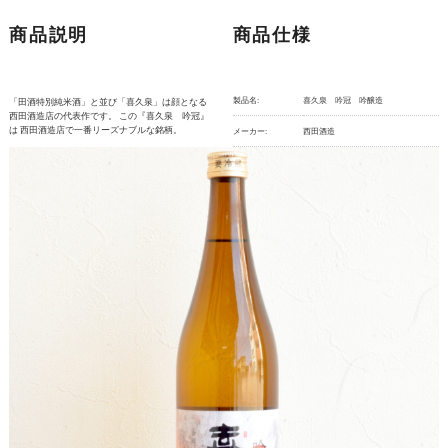
商品説明
商品仕様
製品名:
喜久泉 吟冠 吟醸造
「田酒特別純米酒」と並び「喜久泉」は顔となる
西田酒造店の代表作です。 この『喜久泉 吟冠』
は 西田酒造店で一番リーズナブルな銘柄。
メーカー:
西田酒造