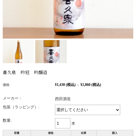
喜久泉 吟冠 吟醸造
¥1,430
(税込)
¥2,860
(税込)
価格:
～
メーカー：
西田酒造
包装（ラッピング）:
数量:
本
容量
価格
在庫
購入