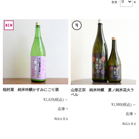
数量：
本
稲村屋 純米吟醸かすみにごり酒
山形正宗 純米吟醸 夏ノ純米花火ラ
ベル
¥2,420
(税込)
～
¥1,980
(税込)
～
在庫 ×
在庫 ×
商品を見る
商品を見る