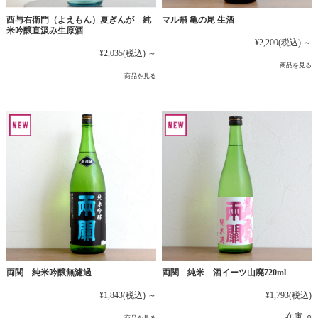
マル飛 亀の尾 生酒
酉与右衛門（よえもん）夏ぎんが 純
米吟醸直汲み生原酒
¥2,200
(税込)
～
¥2,035
(税込)
～
商品を見る
商品を見る
両関 純米吟醸無濾過
両関 純米 酒イーツ山廃720ml
¥1,843
(税込)
～
¥1,793
(税込)
在庫 ○