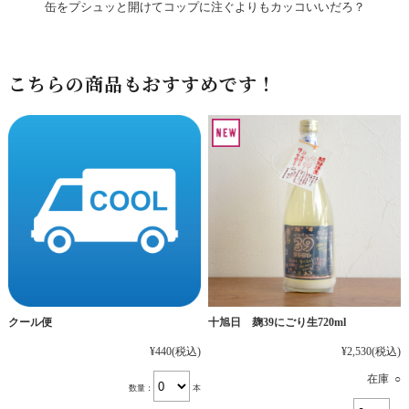
缶をプシュッと開けてコップに注ぐよりもカッコいいだろ？
こちらの商品もおすすめです！
十旭日 麹39にごり生720ml
クール便
¥2,530
(税込)
¥440
(税込)
在庫 ○
数量：
本