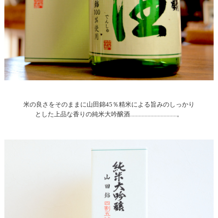
米の良さをそのままに山田錦45％精米による旨みのしっかり
とした上品な香りの純米大吟醸酒................................。