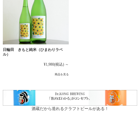
日輪田 きもと純米（ひまわりラベ
ル）
¥1,980
(税込)
～
商品を見る
酒蔵だから造れるクラフトビールがある！