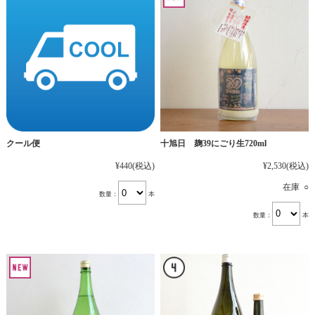
十旭日 麹39にごり生720ml
クール便
¥2,530
(税込)
¥440
(税込)
在庫 ○
数量：
本
数量：
本