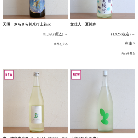
文佳人 夏純吟
天明 さらさら純米打上花火
¥1,925
(税込)
～
¥1,820
(税込)
～
在庫 ×
商品を見る
商品を見る