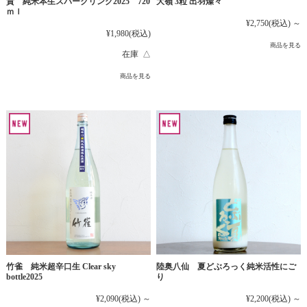
貴 純米本生スパークリング2025 720
大嶺 3粒 出羽燦々
ｍｌ
¥2,750
(税込)
～
¥1,980
(税込)
商品を見る
在庫 △
商品を見る
竹雀 純米超辛口生 Clear sky
陸奥八仙 夏どぶろっく純米活性にご
bottle2025
り
¥2,090
(税込)
～
¥2,200
(税込)
～