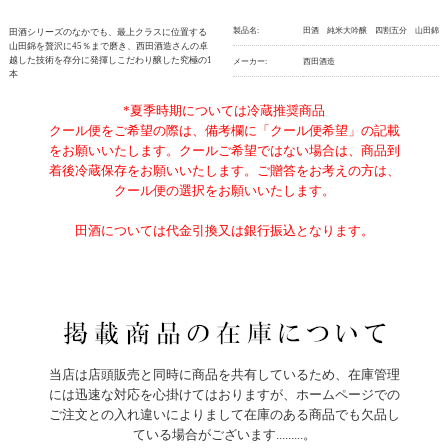
製品名:
田酒 純米大吟醸 四割五分 山田錦
田酒シリーズのなかでも、最上クラスに位置する
山田錦を贅沢に45％まで磨き、西田酒造さんの卓
越した技術を存分に発揮しこだわり醸した究極の1
メーカー:
西田酒造
本
*夏季時期については冷蔵推奨商品
クール便をご希望の際は、備考欄に「クール便希望」の記載
をお願いいたします。クールご希望ではない場合は、商品到
着後冷蔵保存をお願いいたします。ご贈答をお考えの方は、
クール便の選択をお願いいたします。
田酒については代金引換又は銀行振込となります。
当店は店頭販売と同時に商品を共有しているため、在庫管理
には迅速な対応を心掛けてはおりますが、ホームページでの
ご注文との入れ違いによりまして在庫のある商品でも欠品し
ている場合がございます.........。