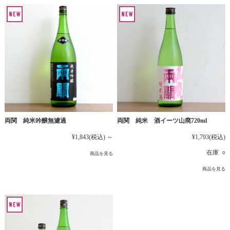
両関 純米吟醸無濾過
両関 純米 酒イーツ山廃720ml
¥1,843
(税込)
～
¥1,793
(税込)
在庫 ○
商品を見る
商品を見る