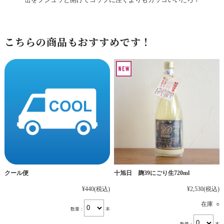
こちらの商品もおすすめです！
十旭日 麹39にごり生720ml
クール便
¥2,530
(税込)
¥440
(税込)
在庫 ○
数量：
本
数量：
本