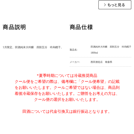
商品説明
商品仕様
田酒純米大吟醸 四割五分 吟烏帽子
1月限定。田酒純米大吟醸 四割五分 吟烏帽子。
製品名:
1800ml
メーカー:
西田酒造店 青森県
*夏季時期については冷蔵推奨商品
クール便をご希望の際は、備考欄に「クール便希望」の記載
をお願いいたします。クールご希望ではない場合は、商品到
着後冷蔵保存をお願いいたします。ご贈答をお考えの方は、
クール便の選択をお願いいたします。
田酒については代金引換又は銀行振込となります。