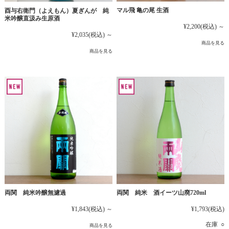
マル飛 亀の尾 生酒
酉与右衛門（よえもん）夏ぎんが 純
米吟醸直汲み生原酒
¥2,200
(税込)
～
¥2,035
(税込)
～
商品を見る
商品を見る
両関 純米吟醸無濾過
両関 純米 酒イーツ山廃720ml
¥1,843
(税込)
～
¥1,793
(税込)
在庫 ○
商品を見る