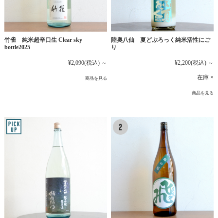
竹雀 純米超辛口生 Clear sky
陸奥八仙 夏どぶろっく純米活性にご
bottle2025
り
¥2,090
(税込)
～
¥2,200
(税込)
～
在庫 ×
商品を見る
商品を見る