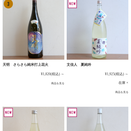
文佳人 夏純吟
天明 さらさら純米打上花火
¥1,925
(税込)
～
¥1,820
(税込)
～
在庫 ×
商品を見る
商品を見る