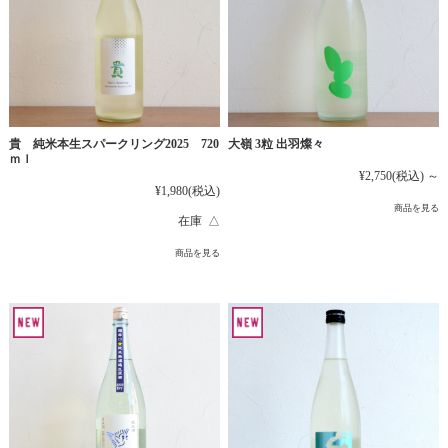
貴 純米本生スパークリング2025 720
大嶺 3粒 出羽燦々
ｍｌ
¥2,750
(税込)
～
¥1,980
(税込)
商品を見る
在庫 △
商品を見る