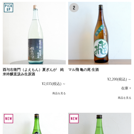
マル飛 亀の尾 生酒
酉与右衛門（よえもん）夏ぎんが 純
米吟醸直汲み生原酒
¥2,200
(税込)
～
¥2,035
(税込)
～
在庫 ×
商品を見る
商品を見る