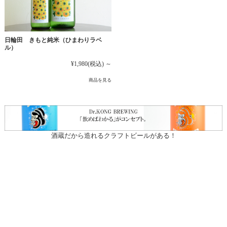
日輪田 きもと純米（ひまわりラベ
ル）
¥1,980
(税込)
～
商品を見る
酒蔵だから造れるクラフトビールがある！