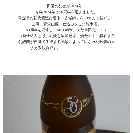
田酒の発売が1974年。
今年2024年で50周年を迎えました。
青森県の初代酒造好適米「古城錦」を50％まで精米し、
山廃（青森山廃）仕込みをした純米酒。
50周年を記念して50％精米。＜数量限定！！＞
山廃仕込みとは、乳酸を添加せず、酒母の中に存在する
乳酸菌が自身で生成する乳酸によって醸された独特の香
りあるお酒です。................................................