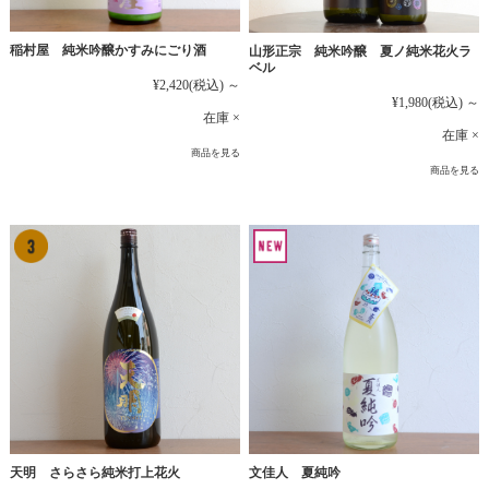
稲村屋 純米吟醸かすみにごり酒
山形正宗 純米吟醸 夏ノ純米花火ラ
ベル
¥2,420
(税込)
～
¥1,980
(税込)
～
在庫 ×
在庫 ×
商品を見る
商品を見る
文佳人 夏純吟
天明 さらさら純米打上花火