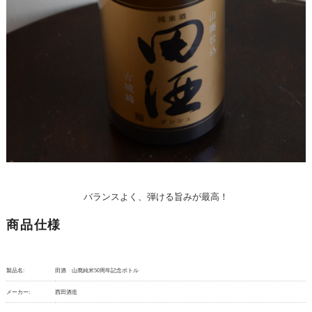
バランスよく、弾ける旨みが最高！
商品仕様
製品名:
田酒 山廃純米50周年記念ボトル
メーカー:
西田酒造