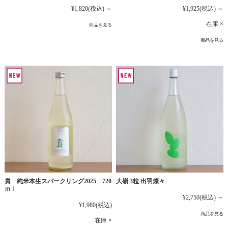
¥1,925
(税込)
～
¥1,820
(税込)
～
在庫 ×
商品を見る
商品を見る
貴 純米本生スパークリング2025 720
大嶺 3粒 出羽燦々
ｍｌ
¥2,750
(税込)
～
¥1,980
(税込)
商品を見る
在庫 ×