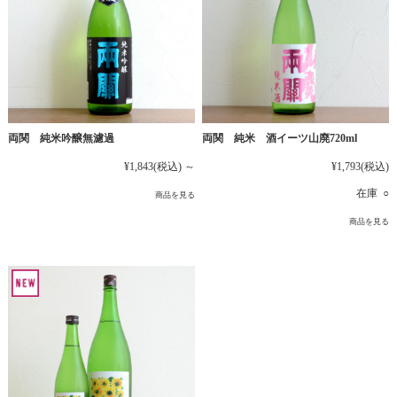
両関 純米吟醸無濾過
両関 純米 酒イーツ山廃720ml
¥1,843
(税込)
～
¥1,793
(税込)
在庫 ○
商品を見る
商品を見る