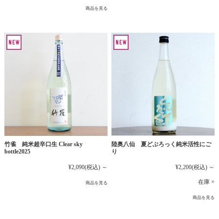
商品を見る
竹雀 純米超辛口生 Clear sky
陸奥八仙 夏どぶろっく純米活性にご
bottle2025
り
¥2,090
(税込)
～
¥2,200
(税込)
～
在庫 ×
商品を見る
商品を見る