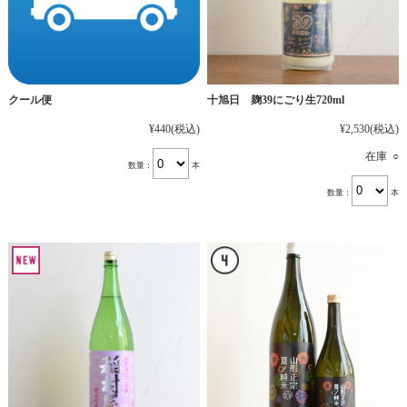
十旭日 麹39にごり生720ml
クール便
¥2,530
(税込)
¥440
(税込)
在庫 ○
数量：
本
数量：
本