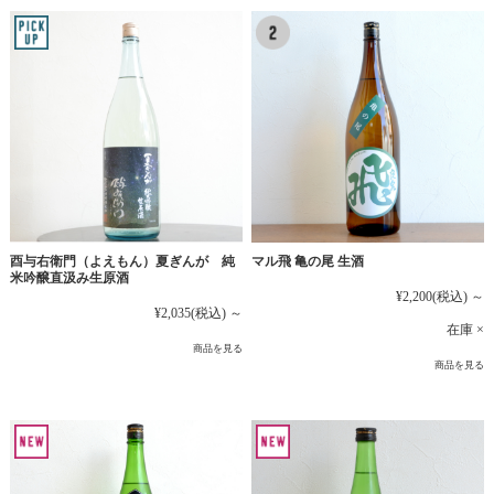
マル飛 亀の尾 生酒
酉与右衛門（よえもん）夏ぎんが 純
米吟醸直汲み生原酒
¥2,200
(税込)
～
¥2,035
(税込)
～
在庫 ×
商品を見る
商品を見る