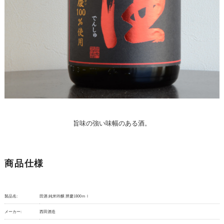
旨味の強い味幅のある酒。
商品仕様
製品名:
田酒 純米吟醸 辨慶1800ｍｌ
メーカー:
西田酒造