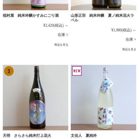
稲村屋 純米吟醸かすみにごり酒
山形正宗 純米吟醸 夏ノ純米花火ラ
ベル
¥2,420
(税込)
～
¥1,980
(税込)
～
在庫 ×
在庫 ×
商品を見る
商品を見る
文佳人 夏純吟
天明 さらさら純米打上花火