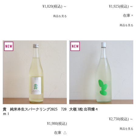
¥1,925
(税込)
～
¥1,820
(税込)
～
在庫 ×
商品を見る
商品を見る
貴 純米本生スパークリング2025 720
大嶺 3粒 出羽燦々
ｍｌ
¥2,750
(税込)
～
¥1,980
(税込)
商品を見る
在庫 △