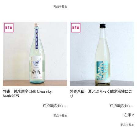
商品を見る
竹雀 純米超辛口生 Clear sky
陸奥八仙 夏どぶろっく純米活性にご
bottle2025
り
¥2,090
(税込)
～
¥2,200
(税込)
～
在庫 ×
商品を見る
商品を見る