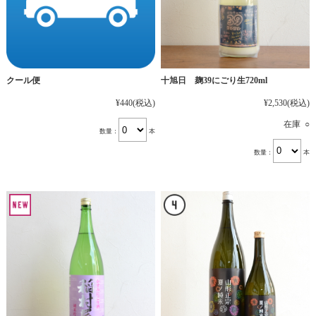
十旭日 麹39にごり生720ml
クール便
¥2,530
(税込)
¥440
(税込)
在庫 ○
数量：
本
数量：
本