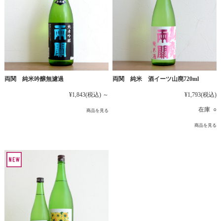
両関 純米吟醸無濾過
両関 純米 酒イーツ山廃720ml
¥1,843
(税込)
～
¥1,793
(税込)
在庫 ○
商品を見る
商品を見る