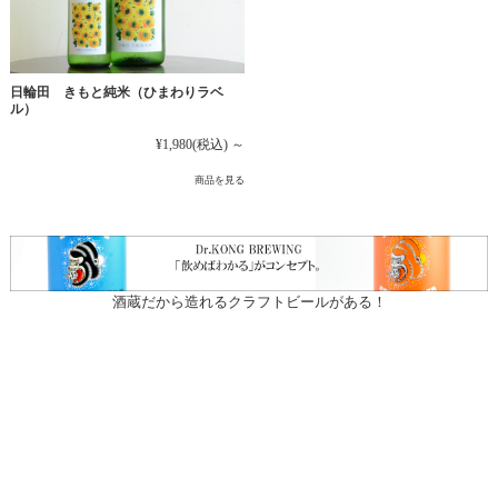
日輪田 きもと純米（ひまわりラベ
ル）
¥1,980
(税込)
～
商品を見る
酒蔵だから造れるクラフトビールがある！