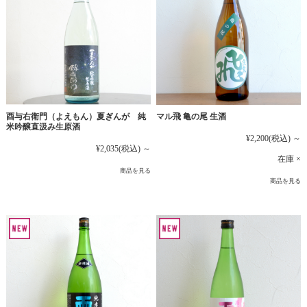
マル飛 亀の尾 生酒
酉与右衛門（よえもん）夏ぎんが 純
米吟醸直汲み生原酒
¥2,200
(税込)
～
¥2,035
(税込)
～
在庫 ×
商品を見る
商品を見る