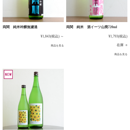
両関 純米吟醸無濾過
両関 純米 酒イーツ山廃720ml
¥1,843
(税込)
～
¥1,793
(税込)
在庫 ○
商品を見る
商品を見る