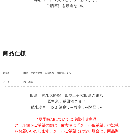
ご贈答にも最適な1本。
商品仕様
製品名:
田酒 純米大吟醸 四割五分 秋田酒こまち
メーカー:
西田酒造
田酒 純米大吟醸 四割五分秋田酒こまち
原料米：秋田酒こまち
精米歩合：45％ 酒度：-- 酸度：-- 酵母：--
*夏季時期については冷蔵推奨商品
クール便をご希望の際は、備考欄に「クール便希望」の記載
をお願いいたします。クールご希望ではない場合は、商品到