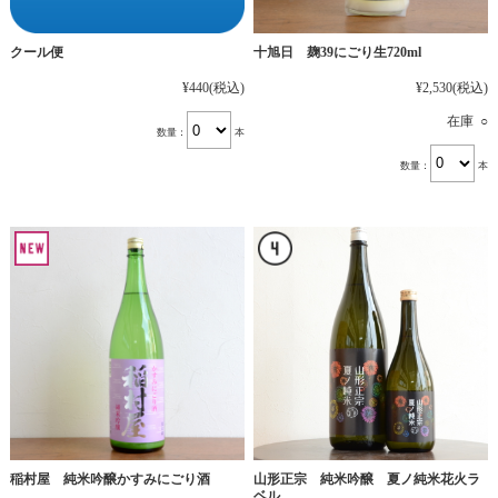
十旭日 麹39にごり生720ml
クール便
¥2,530
(税込)
¥440
(税込)
在庫 ○
数量：
本
数量：
本
稲村屋 純米吟醸かすみにごり酒
山形正宗 純米吟醸 夏ノ純米花火ラ
ベル