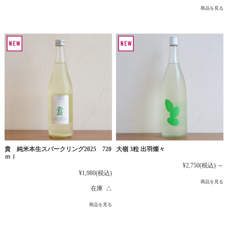
商品を見る
貴 純米本生スパークリング2025 720
大嶺 3粒 出羽燦々
ｍｌ
¥2,750
(税込)
～
¥1,980
(税込)
商品を見る
在庫 △
商品を見る