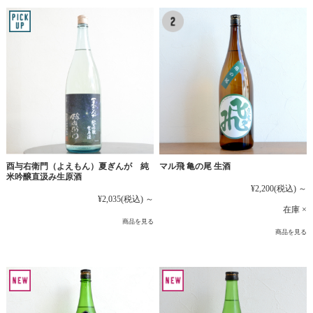
マル飛 亀の尾 生酒
酉与右衛門（よえもん）夏ぎんが 純
米吟醸直汲み生原酒
¥2,200
(税込)
～
¥2,035
(税込)
～
在庫 ×
商品を見る
商品を見る