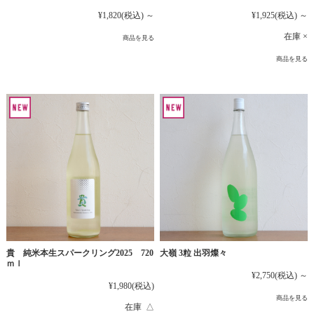
¥1,925
(税込)
～
¥1,820
(税込)
～
在庫 ×
商品を見る
商品を見る
貴 純米本生スパークリング2025 720
大嶺 3粒 出羽燦々
ｍｌ
¥2,750
(税込)
～
¥1,980
(税込)
商品を見る
在庫 △