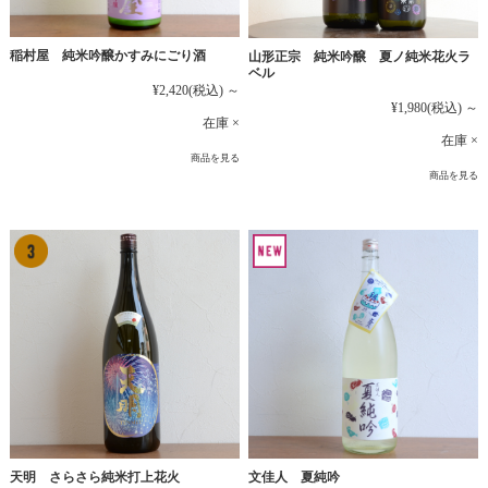
稲村屋 純米吟醸かすみにごり酒
山形正宗 純米吟醸 夏ノ純米花火ラ
ベル
¥2,420
(税込)
～
¥1,980
(税込)
～
在庫 ×
在庫 ×
商品を見る
商品を見る
文佳人 夏純吟
天明 さらさら純米打上花火