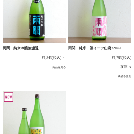
両関 純米吟醸無濾過
両関 純米 酒イーツ山廃720ml
¥1,843
(税込)
～
¥1,793
(税込)
在庫 ○
商品を見る
商品を見る