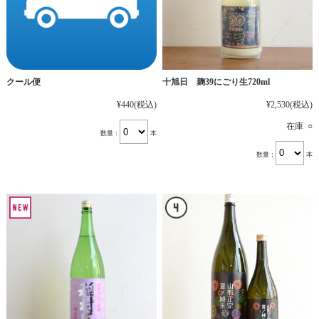
十旭日 麹39にごり生720ml
クール便
¥2,530
(税込)
¥440
(税込)
在庫 ○
数量：
本
数量：
本