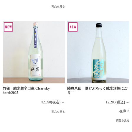
商品を見る
竹雀 純米超辛口生 Clear sky
陸奥八仙 夏どぶろっく純米活性にご
bottle2025
り
¥2,090
(税込)
～
¥2,200
(税込)
～
在庫 ×
商品を見る
商品を見る