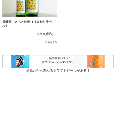
日輪田 きもと純米（ひまわりラベ
ル）
¥1,980
(税込)
～
商品を見る
酒蔵だから造れるクラフトビールがある！