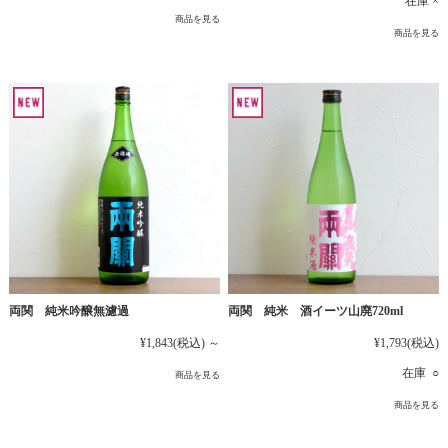
在庫 ×
商品を見る
商品を見る
両関 純米吟醸無濾過
両関 純米 酒イーツ山廃720ml
¥1,843
(税込)
～
¥1,793
(税込)
在庫 ○
商品を見る
商品を見る