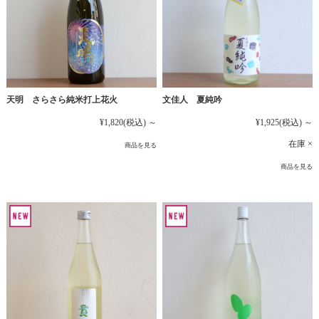
文佳人 夏純吟
天明 さらさら純米打上花火
¥1,925
(税込)
～
¥1,820
(税込)
～
在庫 ×
商品を見る
商品を見る