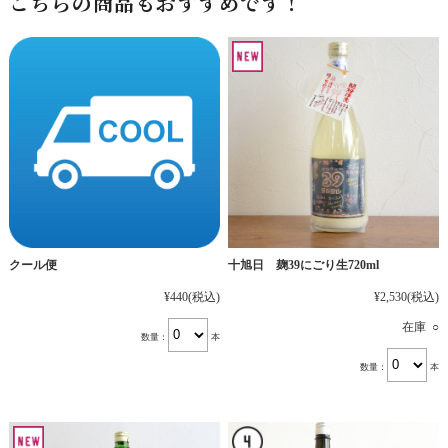
こちらの商品もおすすめです！
十旭日 麹39にごり生720ml
クール便
¥2,530
(税込)
¥440
(税込)
在庫 ○
数量：
本
数量：
本