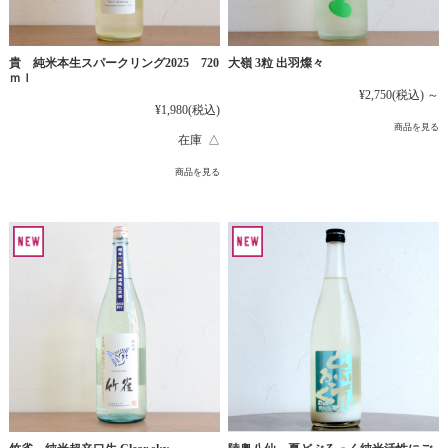
貴 純米本生スパークリング2025 720
大嶺 3粒 出羽燦々
ｍｌ
¥2,750
(税込)
～
¥1,980
(税込)
商品を見る
在庫 △
商品を見る