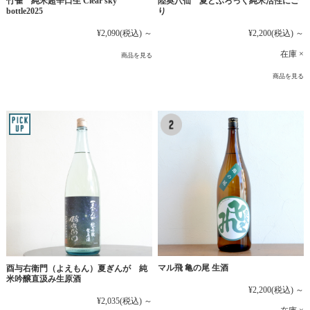
竹雀 純米超辛口生 Clear sky
陸奥八仙 夏どぶろっく純米活性にご
bottle2025
り
¥2,090
(税込)
～
¥2,200
(税込)
～
在庫 ×
商品を見る
商品を見る
マル飛 亀の尾 生酒
酉与右衛門（よえもん）夏ぎんが 純
米吟醸直汲み生原酒
¥2,200
(税込)
～
¥2,035
(税込)
～