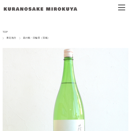
TOP
東北地方
萩の鶴・日輪田（宮城）