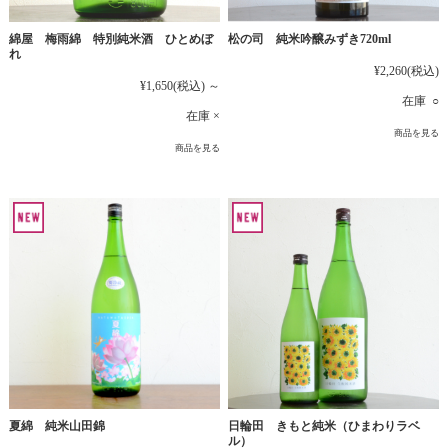
綿屋 梅雨綿 特別純米酒 ひとめぼ
松の司 純米吟醸みずき720ml
れ
¥2,260
(税込)
¥1,650
(税込)
～
在庫 ○
在庫 ×
商品を見る
商品を見る
夏綿 純米山田錦
日輪田 きもと純米（ひまわりラベ
ル）