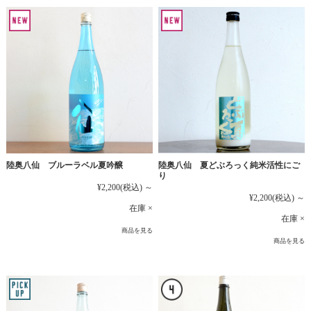
陸奥八仙 ブルーラベル夏吟醸
陸奥八仙 夏どぶろっく純米活性にご
り
¥2,200
(税込)
～
¥2,200
(税込)
～
在庫 ×
在庫 ×
商品を見る
商品を見る