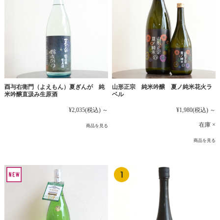
酉与右衛門（よえもん）夏ぎんが 純
山形正宗 純米吟醸 夏ノ純米花火ラ
米吟醸直汲み生原酒
ベル
¥2,035
(税込)
～
¥1,980
(税込)
～
在庫 ×
商品を見る
商品を見る