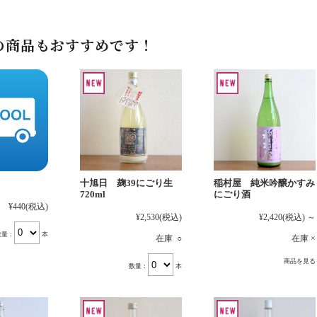
の商品もおすすめです！
十旭日 麹39にごり生
稲村屋 純米吟醸かすみ
720ml
にごり酒
¥440
(税込)
¥2,530
(税込)
¥2,420
(税込)
～
数量：
本
在庫 ○
在庫 ×
商品を見る
数量：
本