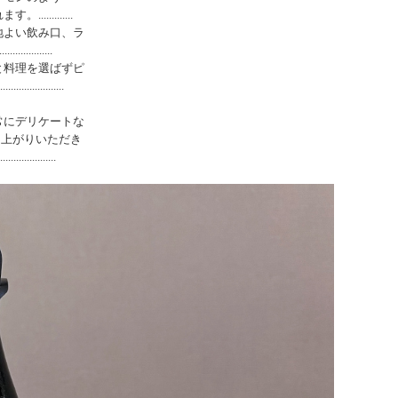
.........
地よい飲み口、ラ
.............
と料理を選ばずピ
...........
常にデリケートな
し上がりいただき
............