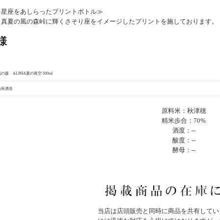
と星座をあしらったプリントボトル≫
、真夏の⾵の森峠に輝くさそり座をイメージしたプリントを施しております。
様
の森 ALPHA夏の夜空 500ml
油長酒造
原料米：秋津穂
精米歩合：70%
酒度：--
酸度：--
酵母：--
当店は店頭販売と同時に商品を共有してい