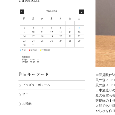
2026/08
日
月
火
水
木
金
土
1
2
3
4
5
6
7
8
9
10
11
12
13
14
15
16
17
18
19
20
21
22
23
24
25
26
27
28
29
30
31
今日
定休日
時間短縮
■
■
■
営業時間
平日10：30-19：00
祝日10：30-17：00
注目キーワード
≪菩提酛仕
⾵の森 ALP
⾵の森 AL
ピュズラ・ボノーム
⽇本酒造り
辛口
夏の夜空も
菩提酛の 1
大吟醸
⼤胆であり繊
やし⽔を作