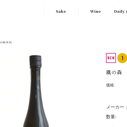
Sake
Wine
Daily 
東北の地酒
JAPAN
日本
関東の地酒
風の森(奈良)
FRANCE
信越・北陸地方
フランス
の地酒
キッ
ITALY
関西の地酒
イタリア
風の森 
グラ
中部地方の地酒
GERMANY
価格:
ドイツ
中国・四国地方
ヘ
の地酒
メーカー
数量: