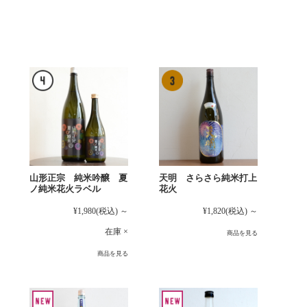
山形正宗 純米吟醸 夏
天明 さらさら純米打上
ノ純米花火ラベル
花火
¥1,980
(税込)
～
¥1,820
(税込)
～
在庫 ×
商品を見る
商品を見る