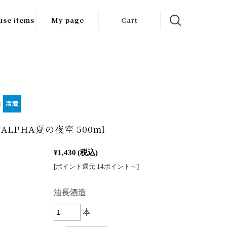
use items
My page
Cart
飲料
調味料
食品
チン用品
ALPHA夏の夜空 500ml
ス・酒器・
器
¥1,430
(税込)
[ポイント還元 14ポイント～]
ルスケア
：
油長酒造
本