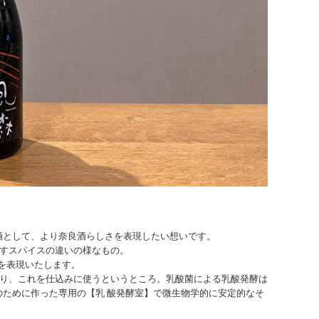
本酒として、より奈良酒らしさを表現したい想いです。
 すスパイスの違いの様なもの。
を表現いたします。
造 り、これを仕込みに使うというところ。乳酸菌による乳酸発酵は
酵のために作った専⽤の【乳 酸発酵室】で微⽣物学的に安定的なそ