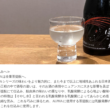
込みへ≫
HA は全量菩提酛へ。
PHA シリーズの味わいをより魅⼒的に、また今まで以上に地域性あふれる⽇
の⼯程の中で酒⺟の違いは、そのお酒の表情やニュアンスに⼤きな影響を及ぼ
菩提酛にて仕込み、酛由来の味わいの重なりや、乳酸発酵による⼼地よい酸味
 番の特徴は【そやし⽔】と⾔われる乳酸発酵⽔を乳酸菌によってあらかじめ
細な営み。 これを巧みに操るため、ALPHA に使⽤する菩提酛には乳酸発
りこれを仕込みに使⽤します。