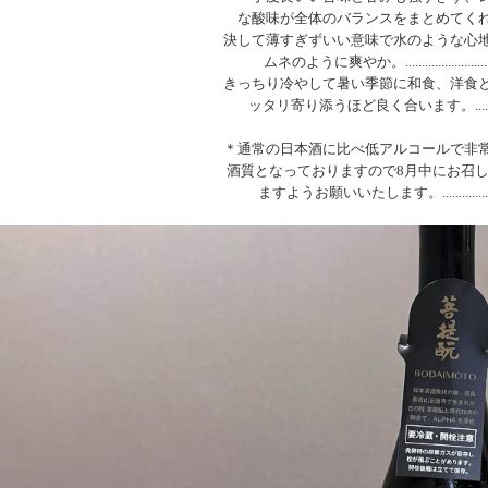
な酸味が全体のバランスをまとめてくれます。....
決して薄すぎずいい意味で水のような心
ムネのように爽やか。................................
きっちり冷やして暑い季節に和食、洋食
ッタリ寄り添うほど良く合います。.................
＊通常の日本酒に比べ低アルコールで非
酒質となっておりますので8月中にお召
ますようお願いいたします。.......................