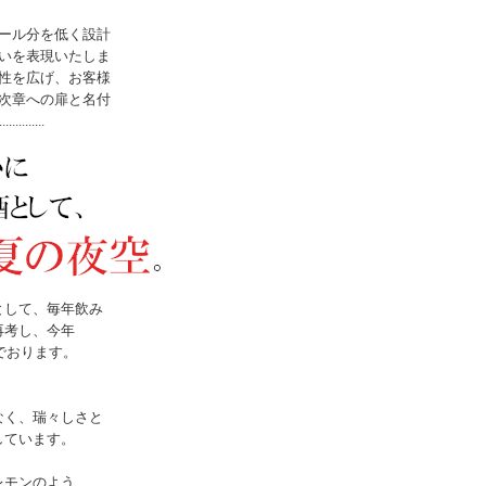
ール分を低く設計
いを表現いたしま
性を広げ、お客様
次章への扉と名付
..............
として、毎年飲み
再考し、今年
でおります。
なく、瑞々しさと
しています。
レモンのよう