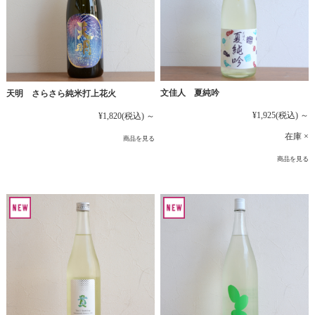
文佳人 夏純吟
天明 さらさら純米打上花火
¥1,925
(税込)
～
¥1,820
(税込)
～
在庫 ×
商品を見る
商品を見る