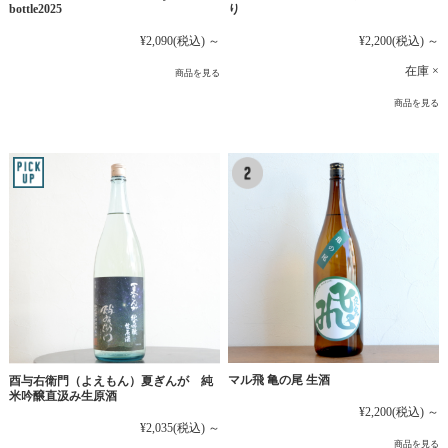
bottle2025
り
¥2,090
(税込)
～
¥2,200
(税込)
～
在庫 ×
商品を見る
商品を見る
マル飛 亀の尾 生酒
酉与右衛門（よえもん）夏ぎんが 純
米吟醸直汲み生原酒
¥2,200
(税込)
～
¥2,035
(税込)
～
商品を見る