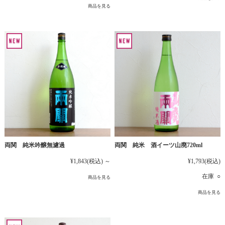
商品を見る
両関 純米吟醸無濾過
両関 純米 酒イーツ山廃720ml
¥1,843
(税込)
～
¥1,793
(税込)
在庫 ○
商品を見る
商品を見る