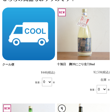
十旭日 麹39にごり生720ml
クール便
¥2,530
(税込)
¥440
(税込)
在庫 ○
数量：
本
数量：
本