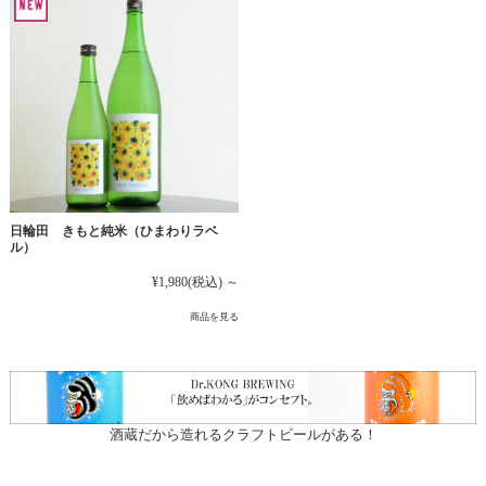
日輪田 きもと純米（ひまわりラベ
ル）
¥1,980
(税込)
～
商品を見る
酒蔵だから造れるクラフトビールがある！