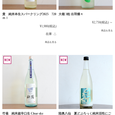
貴 純米本生スパークリング2025 720
大嶺 3粒 出羽燦々
ｍｌ
¥2,750
(税込)
～
¥1,980
(税込)
商品を見る
在庫 △
商品を見る
竹雀 純米超辛口生 Clear sky
陸奥八仙 夏どぶろっく純米活性にご