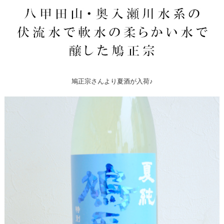
鳩正宗さんより夏酒が入荷♪