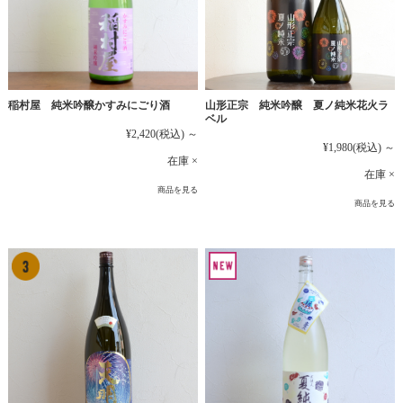
稲村屋 純米吟醸かすみにごり酒
山形正宗 純米吟醸 夏ノ純米花火ラ
ベル
¥2,420
(税込)
～
¥1,980
(税込)
～
在庫 ×
在庫 ×
商品を見る
商品を見る