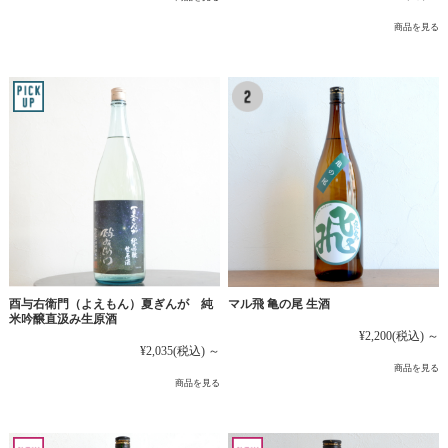
商品を見る
マル飛 亀の尾 生酒
酉与右衛門（よえもん）夏ぎんが 純
米吟醸直汲み生原酒
¥2,200
(税込)
～
¥2,035
(税込)
～
商品を見る
商品を見る