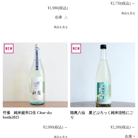
¥2,750
(税込)
～
¥1,980
(税込)
商品を見る
在庫 △
商品を見る
竹雀 純米超辛口生 Clear sky
陸奥八仙 夏どぶろっく純米活性にご
bottle2025
り
¥2,090
(税込)
～
¥2,200
(税込)
～
在庫 ×
商品を見る