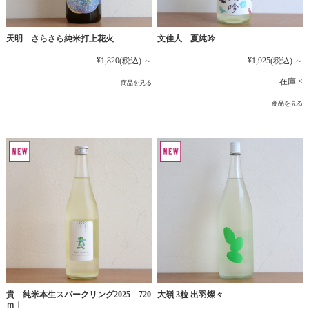
文佳人 夏純吟
天明 さらさら純米打上花火
¥1,925
(税込)
～
¥1,820
(税込)
～
在庫 ×
商品を見る
商品を見る
貴 純米本生スパークリング2025 720
大嶺 3粒 出羽燦々
ｍｌ