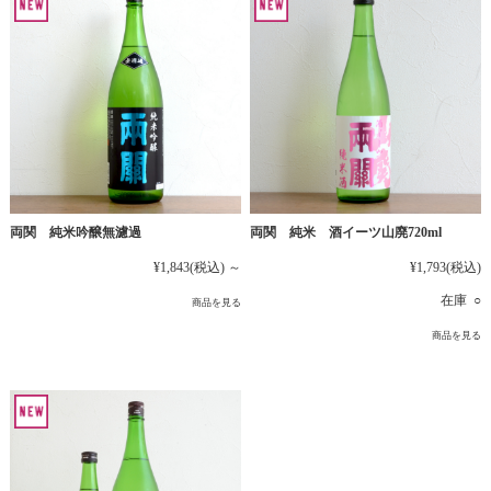
両関 純米吟醸無濾過
両関 純米 酒イーツ山廃720ml
¥1,843
(税込)
～
¥1,793
(税込)
在庫 ○
商品を見る
商品を見る