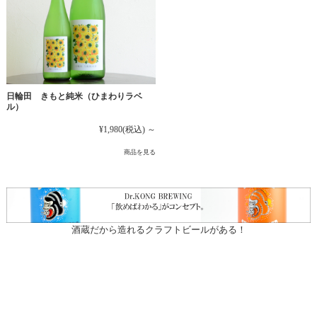
日輪田 きもと純米（ひまわりラベ
ル）
¥1,980
(税込)
～
商品を見る
酒蔵だから造れるクラフトビールがある！