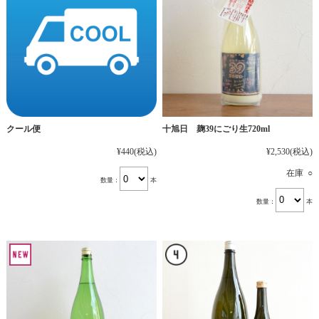
十旭日 麹39にごり生720ml
クール便
¥2,530
(税込)
¥440
(税込)
在庫 ○
数量：
本
数量：
本