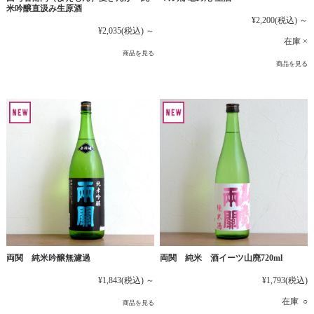
米吟醸直汲み生原酒
¥2,200
(税込)
～
¥2,035
(税込)
～
在庫 ×
商品を見る
商品を見る
両関 純米吟醸無濾過
両関 純米 酒イーツ山廃720ml
¥1,843
(税込)
～
¥1,793
(税込)
在庫 ○
商品を見る