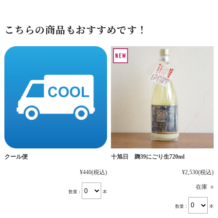
こちらの商品もおすすめです！
十旭日 麹39にごり生720ml
クール便
¥2,530
(税込)
¥440
(税込)
在庫 ○
数量：
本
数量：
本