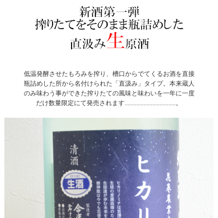
低温発酵させたもろみを搾り、槽口からでてくるお酒を直接
瓶詰めした所から名付けられた「直汲み」タイプ。本来蔵人
のみ味わう事ができた搾りたての風味と味わいを一年に一度
だけ数量限定にて発売されます...................................。