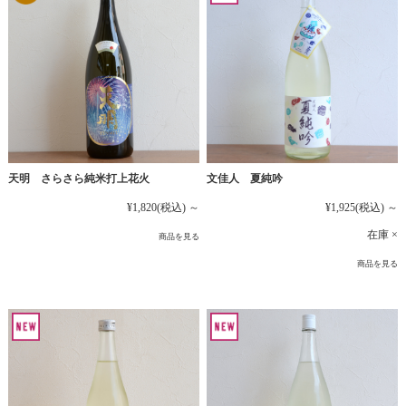
文佳人 夏純吟
天明 さらさら純米打上花火
¥1,925
(税込)
～
¥1,820
(税込)
～
在庫 ×
商品を見る
商品を見る