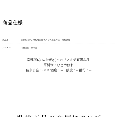
商品仕様
製品名:
南部関(なんぶぜき)ヒカリノミチ直汲み生 川村酒造
メーカー:
川村酒造 岩手県
南部関(なんぶぜき)ヒカリノミチ直汲み生
原料米：ひとめぼれ
精米歩合：60％ 酒度：-- 酸度：-- 酵母：--