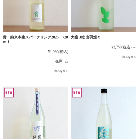
貴 純米本生スパークリング2025 720
大嶺 3粒 出羽燦々
ｍｌ
¥2,750
(税込)
～
¥1,980
(税込)
商品を見る
在庫 △
商品を見る