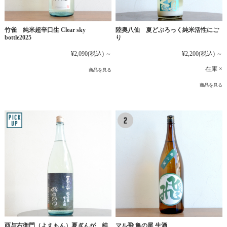
竹雀 純米超辛口生 Clear sky
陸奥八仙 夏どぶろっく純米活性にご
bottle2025
り
¥2,090
(税込)
～
¥2,200
(税込)
～
在庫 ×
商品を見る
商品を見る
マル飛 亀の尾 生酒
酉与右衛門（よえもん）夏ぎんが 純