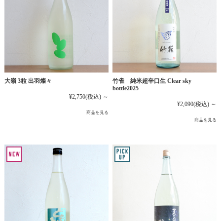
大嶺 3粒 出羽燦々
竹雀 純米超辛口生 Clear sky
bottle2025
¥2,750
(税込)
～
¥2,090
(税込)
～
商品を見る
商品を見る