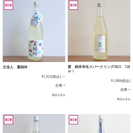
貴 純米本生スパークリング2025 720
文佳人 夏純吟
ｍｌ
¥1,925
(税込)
～
¥1,980
(税込)
在庫 ×
在庫 ×
商品を見る
商品を見る