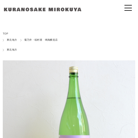
TOP
東北地方
菊乃井・稲村屋 鳴海醸造店
東北地方