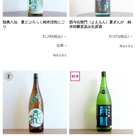
陸奥八仙 夏どぶろっく純米活性にご
酉与右衛門（よえもん）夏ぎんが 純
り
米吟醸直汲み生原酒
¥2,200
(税込)
～
¥2,035
(税込)
～
在庫 ×
商品を見る
商品を見る