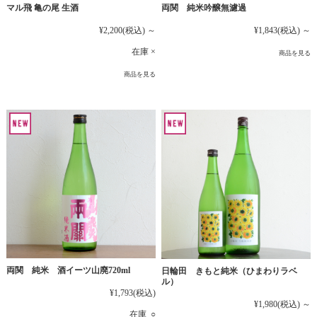
マル飛 亀の尾 生酒
両関 純米吟醸無濾過
¥2,200
(税込)
～
¥1,843
(税込)
～
在庫 ×
商品を見る
商品を見る
両関 純米 酒イーツ山廃720ml
日輪田 きもと純米（ひまわりラベ
ル）
¥1,793
(税込)
¥1,980
(税込)
～
在庫 ○