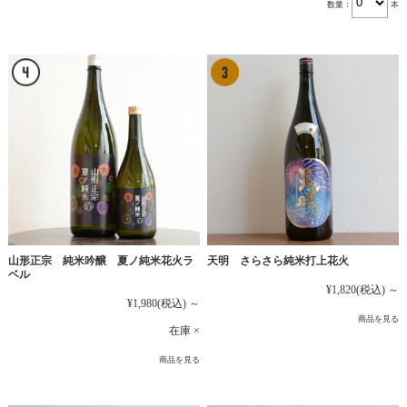
数量：
本
山形正宗 純米吟醸 夏ノ純米花火ラ
天明 さらさら純米打上花火
ベル
¥1,820
(税込)
～
¥1,980
(税込)
～
商品を見る
在庫 ×
商品を見る