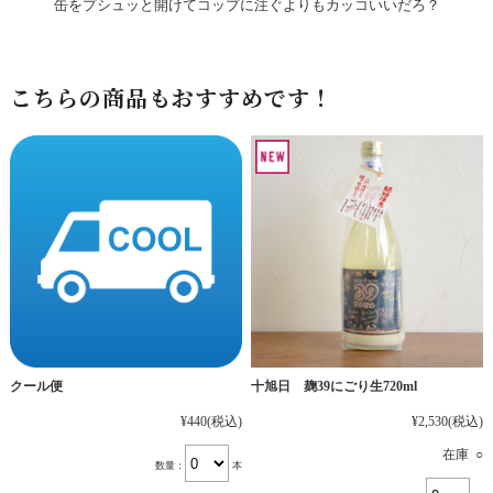
缶をプシュッと開けてコップに注ぐよりもカッコいいだろ？
こちらの商品もおすすめです！
十旭日 麹39にごり生720ml
クール便
¥2,530
(税込)
¥440
(税込)
在庫 ○
数量：
本