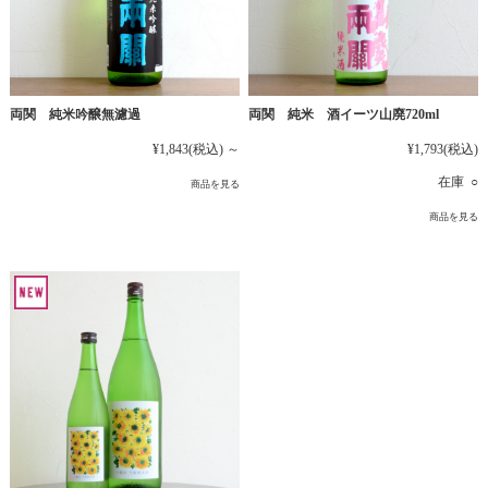
両関 純米吟醸無濾過
両関 純米 酒イーツ山廃720ml
¥1,843
(税込)
～
¥1,793
(税込)
在庫 ○
商品を見る
商品を見る