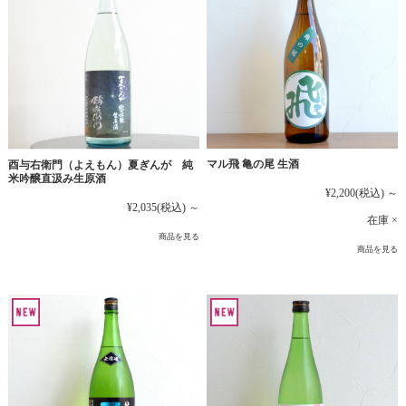
マル飛 亀の尾 生酒
酉与右衛門（よえもん）夏ぎんが 純
米吟醸直汲み生原酒
¥2,200
(税込)
～
¥2,035
(税込)
～
在庫 ×
商品を見る
商品を見る