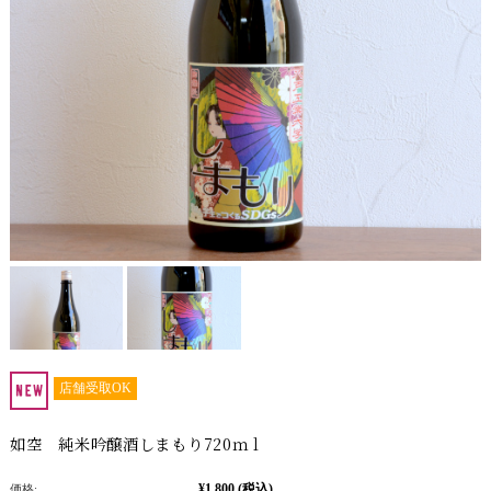
店舗受取OK
如空 純米吟醸酒しまもり720ｍｌ
¥1,800
(税込)
価格: