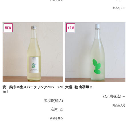
商品を見る
貴 純米本生スパークリング2025 720
大嶺 3粒 出羽燦々
ｍｌ
¥2,750
(税込)
～
¥1,980
(税込)
商品を見る
在庫 △
商品を見る