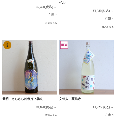
ベル
¥2,420
(税込)
～
¥1,980
(税込)
～
在庫 ×
在庫 ×
商品を見る
商品を見る
文佳人 夏純吟
天明 さらさら純米打上花火
¥1,925
(税込)
～
¥1,820
(税込)
～
在庫 ×
商品を見る