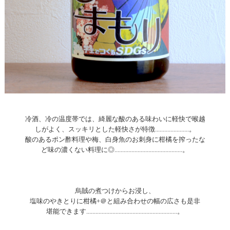
冷酒、冷の温度帯では、綺麗な酸のある味わいに軽快で喉越
しがよく、スッキリとした軽快さが特徴......................。
酸のあるポン酢料理や梅、白身魚のお刺身に柑橘を搾ったな
ど味の濃くない料理に◎............................................。
烏賊の煮つけからお浸し、
塩味のやきとりに柑橘+＠と組み合わせの幅の広さも是非
堪能できます...........................................................。