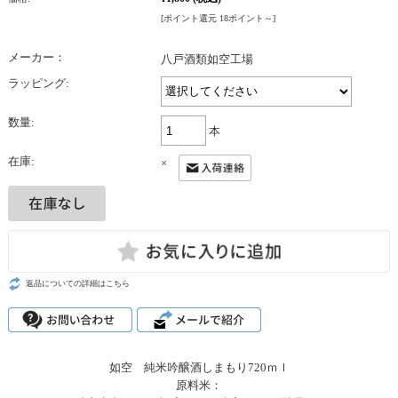
[ポイント還元 18ポイント～]
メーカー：
八戸酒類如空工場
ラッピング:
数量:
本
在庫:
×
返品についての詳細はこちら
如空 純米吟醸酒しまもり720ｍｌ
原料米：