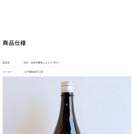
商品仕様
製品名:
如空 純米吟醸酒しまもり720ｍｌ
メーカー:
八戸酒類如空工場