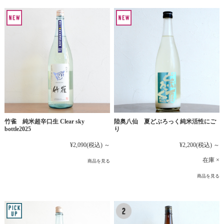
竹雀 純米超辛口生 Clear sky
陸奥八仙 夏どぶろっく純米活性にご
bottle2025
り
¥2,090
(税込)
～
¥2,200
(税込)
～
在庫 ×
商品を見る
商品を見る