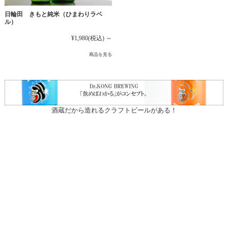
日輪田 きもと純米（ひまわりラベ
ル）
¥1,980
(税込)
～
商品を見る
酒蔵だから造れるクラフトビールがある！