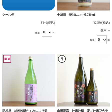
十旭日 麹39にごり生720ml
クール便
¥2,530
(税込)
¥440
(税込)
在庫 ○
数量：
本
数量：
本
稲村屋 純米吟醸かすみにごり酒
山形正宗 純米吟醸 夏ノ純米花火ラ