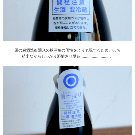
風の森酒造好適米の秋津穂の個性をより表現するため、80％
精米ながらしっかり溶解させ醸造................................。