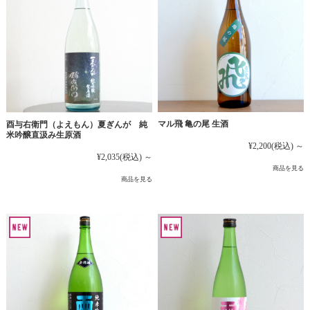
マル飛 亀の尾 生酒
酉与右衛門（よえもん）夏ぎんが 純
米吟醸直汲み生原酒
¥2,200
(税込)
～
¥2,035
(税込)
～
商品を見る
商品を見る