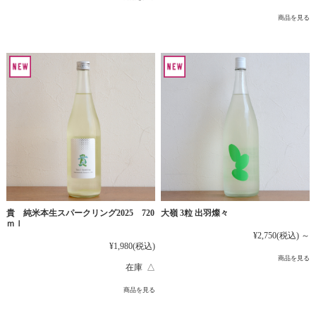
商品を見る
貴 純米本生スパークリング2025 720
大嶺 3粒 出羽燦々
ｍｌ
¥2,750
(税込)
～
¥1,980
(税込)
商品を見る
在庫 △
商品を見る