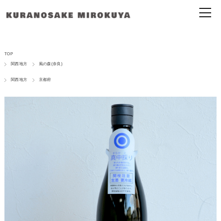
TOP
関西地方
風の森(奈良)
関西地方
京都府