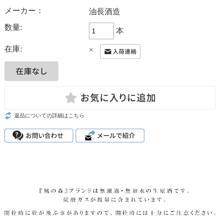
メーカー：
油長酒造
数量:
本
在庫:
×
返品についての詳細はこちら