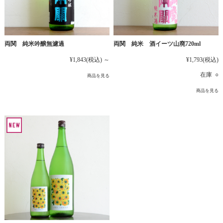
両関 純米吟醸無濾過
両関 純米 酒イーツ山廃720ml
¥1,843
(税込)
～
¥1,793
(税込)
在庫 ○
商品を見る
商品を見る