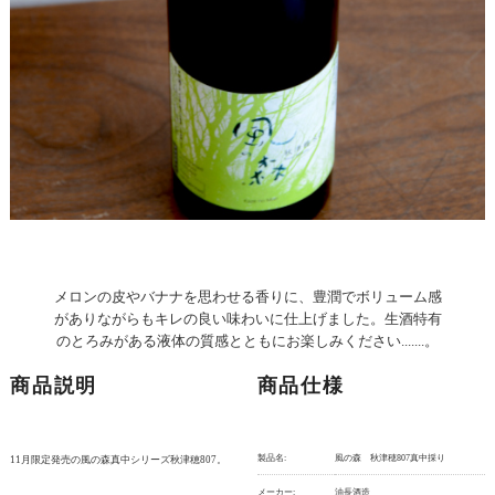
メロンの皮やバナナを思わせる香りに、豊潤でボリューム感
がありながらもキレの良い味わいに仕上げました。生酒特有
のとろみがある液体の質感とともにお楽しみください.......。
商品説明
商品仕様
製品名:
風の森 秋津穂807真中採り
11月限定発売の風の森真中シリーズ秋津穂807。
メーカー:
油長酒造