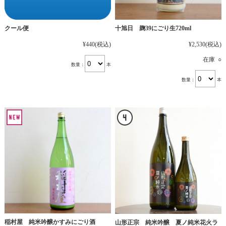
十旭日 麹39にごり生720ml
クール便
¥2,530
(税込)
¥440
(税込)
在庫 ○
数量：
本
数量：
本
稲村屋 純米吟醸かすみにごり酒
山形正宗 純米吟醸 夏ノ純米花火ラ