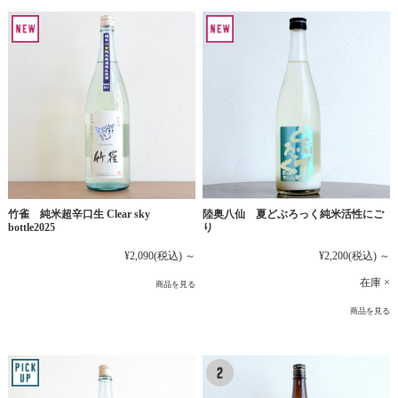
竹雀 純米超辛口生 Clear sky
陸奥八仙 夏どぶろっく純米活性にご
bottle2025
り
¥2,090
(税込)
～
¥2,200
(税込)
～
在庫 ×
商品を見る
商品を見る