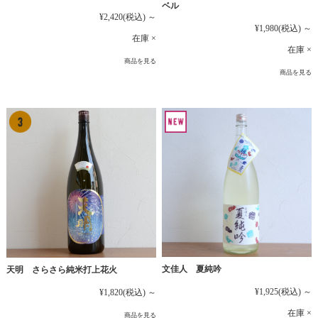
ベル
¥2,420
(税込)
～
¥1,980
(税込)
～
在庫 ×
在庫 ×
商品を見る
商品を見る
文佳人 夏純吟
天明 さらさら純米打上花火
¥1,925
(税込)
～
¥1,820
(税込)
～
在庫 ×
商品を見る