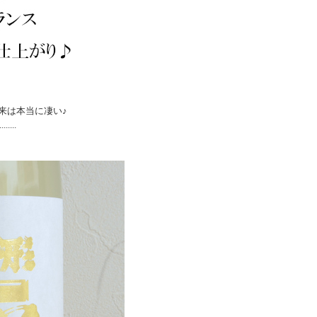
来は本当に凄い♪
...