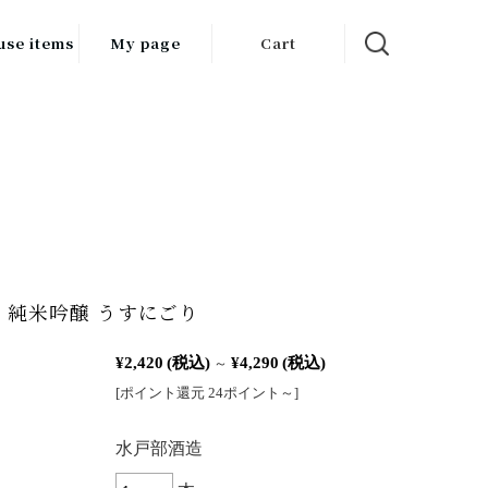
use items
My page
Cart
飲料
調味料
食品
チン用品
ス・酒器・
 純米吟醸 うすにごり
器
¥2,420
(税込)
¥4,290
(税込)
ルスケア
～
[ポイント還元 24ポイント～]
：
水戸部酒造