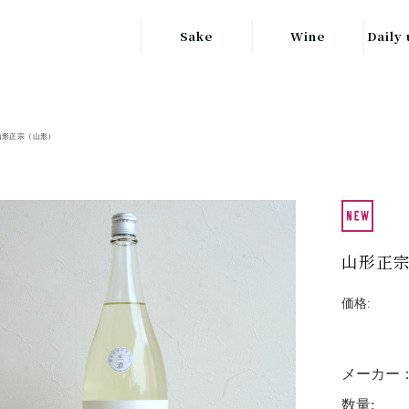
Sake
Wine
Daily 
東北の地酒
JAPAN
日本
関東の地酒
山形正宗（山形）
FRANCE
信越・北陸地方
フランス
の地酒
キッ
ITALY
関西の地酒
イタリア
グラ
山形正宗
中部地方の地酒
GERMANY
ドイツ
中国・四国地方
価格:
ヘ
の地酒
メーカー
数量: