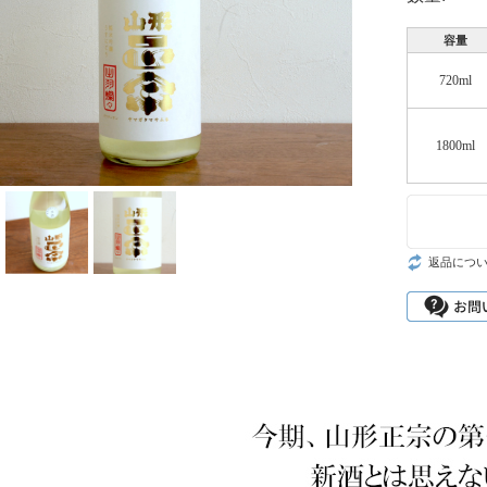
容量
720ml
1800ml
返品につ