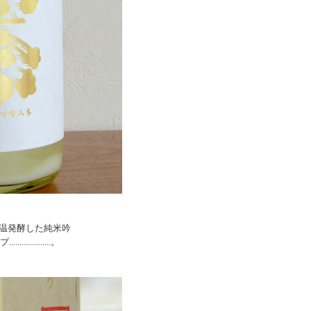
温発酵した純米吟
..........。