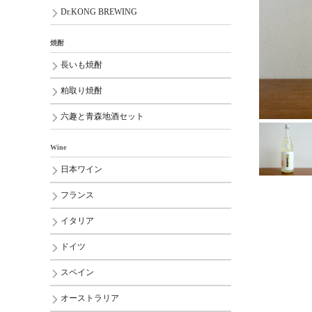
Dr.KONG BREWING
焼酎
長いも焼酎
粕取り焼酎
六趣と青森地酒セット
Wine
日本ワイン
フランス
イタリア
ドイツ
スペイン
オーストラリア