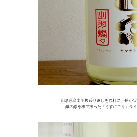
山形県産出羽燦繰り返しを原料に、長期低
醸の醪を槽で搾った「うすにごり」タイプ..........