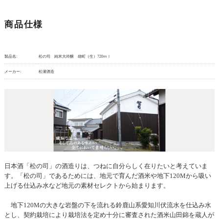
商品仕様
製品名:
松の司 純米大吟醸 雄町（生）720ｍｌ
メーカー:
松瀬酒造
日本酒「松の司」の酒造りは、つねに自分らしく在りたいと考えていま
す。「松の司」であるためには、地元で育んだ酒米や地下120Mから吸い
上げる仕込み水など地元の素材セレクトから始まります。
地下120Mの大きな岩盤の下を流れる鈴鹿山系愛知川伏流水を仕込み水
とし、契約栽培により栽培法を定め十分に審査された酒米山田錦を蔵人が