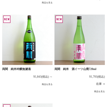
商品を見る
両関 純米吟醸無濾過
両関 純米 酒イーツ山廃720ml
¥1,843
(税込)
～
¥1,793
(税込)
在庫 ○
商品を見る
商品を見る