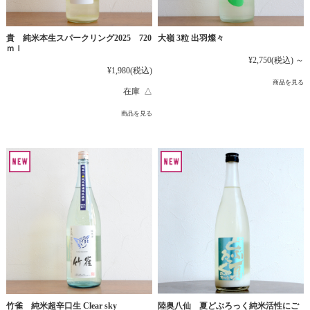
貴 純米本生スパークリング2025 720
大嶺 3粒 出羽燦々
ｍｌ
¥2,750
(税込)
～
¥1,980
(税込)
商品を見る
在庫 △
商品を見る
竹雀 純米超辛口生 Clear sky
陸奥八仙 夏どぶろっく純米活性にご