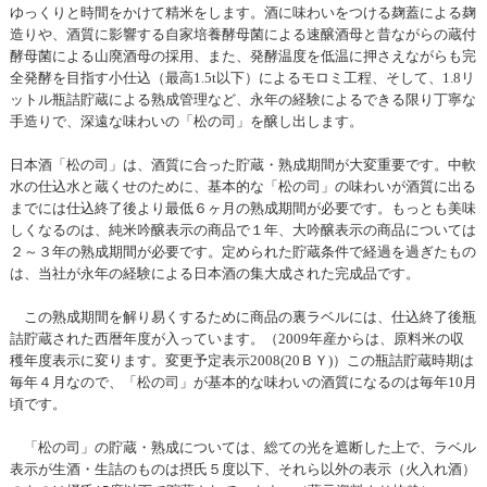
ゆっくりと時間をかけて精米をします。酒に味わいをつける麹蓋による麹
造りや、酒質に影響する自家培養酵母菌による速醸酒母と昔ながらの蔵付
酵母菌による山廃酒母の採用、また、発酵温度を低温に押さえながらも完
全発酵を目指す小仕込（最高1.5t以下）によるモロミ工程、そして、1.8リ
ットル瓶詰貯蔵による熟成管理など、永年の経験によるできる限り丁寧な
手造りで、深遠な味わいの「松の司」を醸し出します。
日本酒「松の司」は、酒質に合った貯蔵・熟成期間が大変重要です。中軟
水の仕込水と蔵くせのために、基本的な「松の司」の味わいが酒質に出る
までには仕込終了後より最低６ヶ月の熟成期間が必要です。もっとも美味
しくなるのは、純米吟醸表示の商品で１年、大吟醸表示の商品については
２～３年の熟成期間が必要です。定められた貯蔵条件で経過を過ぎたもの
は、当社が永年の経験による日本酒の集大成された完成品です。
この熟成期間を解り易くするために商品の裏ラベルには、仕込終了後瓶
詰貯蔵された西暦年度が入っています。（2009年産からは、原料米の収
穫年度表示に変ります。変更予定表示2008(20ＢＹ)）この瓶詰貯蔵時期は
毎年４月なので、「松の司」が基本的な味わいの酒質になるのは毎年10月
頃です。
「松の司」の貯蔵・熟成については、総ての光を遮断した上で、ラベル
表示が生酒・生詰のものは摂氏５度以下、それら以外の表示（火入れ酒）