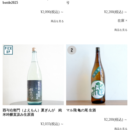
bottle2025
り
¥2,090
(税込)
～
¥2,200
(税込)
～
在庫 ×
商品を見る
商品を見る
マル飛 亀の尾 生酒
酉与右衛門（よえもん）夏ぎんが 純
米吟醸直汲み生原酒
¥2,200
(税込)
～
¥2,035
(税込)
～
商品を見る