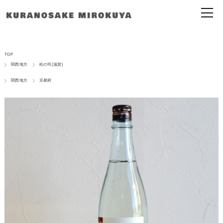
TOP
関西地方
松の司(滋賀)
関西地方
京都府