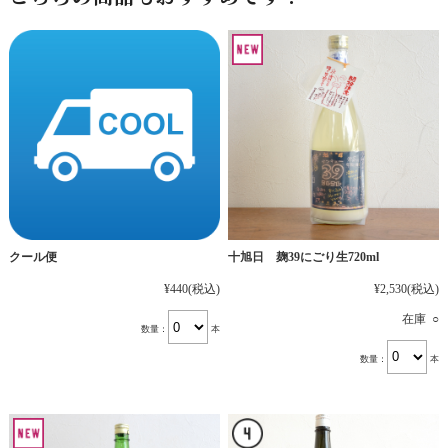
十旭日 麹39にごり生720ml
クール便
¥2,530
(税込)
¥440
(税込)
在庫 ○
数量：
本
数量：
本