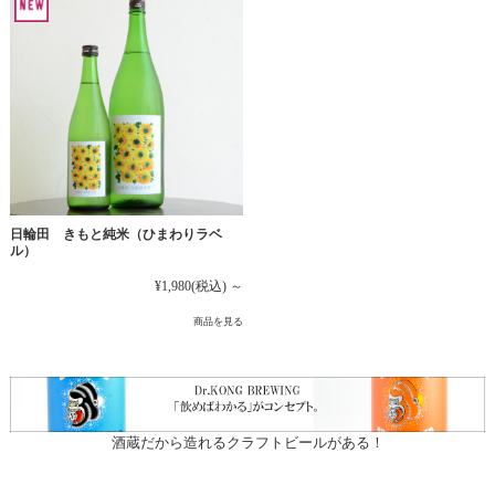
日輪田 きもと純米（ひまわりラベ
ル）
¥1,980
(税込)
～
商品を見る
酒蔵だから造れるクラフトビールがある！