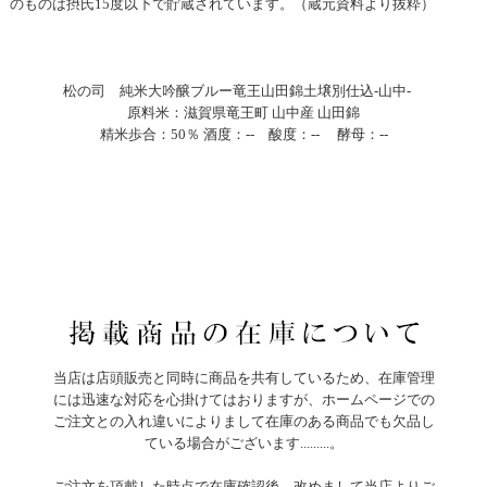
のものは摂氏15度以下で貯蔵されています。（蔵元資料より抜粋）
松の司 純米大吟醸ブルー竜王山田錦土壌別仕込-山中-
原料米：滋賀県竜王町 山中産 山田錦
精米歩合：50％ 酒度：-- 酸度：-- 酵母：--
当店は店頭販売と同時に商品を共有しているため、在庫管理
には迅速な対応を心掛けてはおりますが、ホームページでの
ご注文との入れ違いによりまして在庫のある商品でも欠品し
ている場合がございます.........。
ご注文を頂戴した時点で在庫確認後、改めまして当店よりご