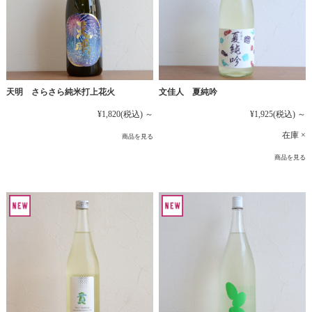
文佳人 夏純吟
天明 さらさら純米打上花火
¥1,925
(税込)
～
¥1,820
(税込)
～
在庫 ×
商品を見る
商品を見る