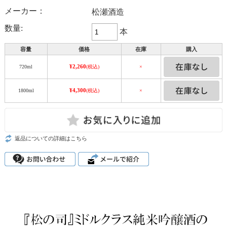
メーカー：
松瀬酒造
数量:
本
容量
価格
在庫
購入
¥2,260
720ml
(税込)
×
¥4,300
1800ml
(税込)
×
返品についての詳細はこちら