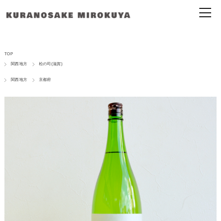
TOP
関西地方
松の司(滋賀)
関西地方
京都府