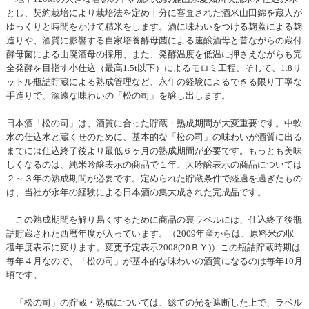
とし、契約栽培により栽培法を定め十分に審査された酒米山田錦を蔵人が
ゆっくりと時間をかけて精米をします。酒に味わいをつける麹蓋による麹
造りや、酒質に影響する自家培養酵母菌による速醸酒母と昔ながらの蔵付
酵母菌による山廃酒母の採用、また、発酵温度を低温に押さえながらも完
全発酵を目指す小仕込（最高1.5t以下）によるモロミ工程、そして、1.8リ
ットル瓶詰貯蔵による熟成管理など、永年の経験によるできる限り丁寧な
手造りで、深遠な味わいの「松の司」を醸し出します。
日本酒「松の司」は、酒質に合った貯蔵・熟成期間が大変重要です。中軟
水の仕込水と蔵くせのために、基本的な「松の司」の味わいが酒質に出る
までには仕込終了後より最低６ヶ月の熟成期間が必要です。もっとも美味
しくなるのは、純米吟醸表示の商品で１年、大吟醸表示の商品については
２～３年の熟成期間が必要です。定められた貯蔵条件で経過を過ぎたもの
は、当社が永年の経験による日本酒の集大成された完成品です。
この熟成期間を解り易くするために商品の裏ラベルには、仕込終了後瓶
詰貯蔵された西暦年度が入っています。（2009年産からは、原料米の収
穫年度表示に変ります。変更予定表示2008(20ＢＹ)）この瓶詰貯蔵時期は
毎年４月なので、「松の司」が基本的な味わいの酒質になるのは毎年10月
頃です。
「松の司」の貯蔵・熟成については、総ての光を遮断した上で、ラベル