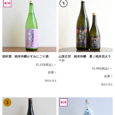
稲村屋 純米吟醸かすみにごり酒
山形正宗 純米吟醸 夏ノ純米花火ラ
ベル
¥2,420
(税込)
～
¥1,980
(税込)
～
在庫 ×
在庫 ×
商品を見る
商品を見る