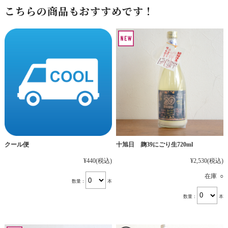
こちらの商品もおすすめです！
十旭日 麹39にごり生720ml
クール便
¥2,530
(税込)
¥440
(税込)
在庫 ○
数量：
本
数量：
本