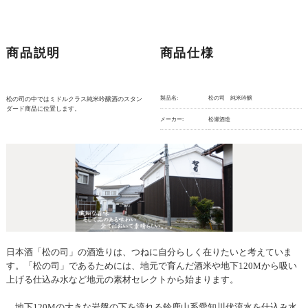
商品説明
商品仕様
製品名:
松の司 純米吟醸
松の司の中ではミドルクラス純米吟醸酒のスタン
ダード商品に位置します。
メーカー:
松瀬酒造
日本酒「松の司」の酒造りは、つねに自分らしく在りたいと考えていま
す。「松の司」であるためには、地元で育んだ酒米や地下120Mから吸い
上げる仕込み水など地元の素材セレクトから始まります。
地下120Mの大きな岩盤の下を流れる鈴鹿山系愛知川伏流水を仕込み水