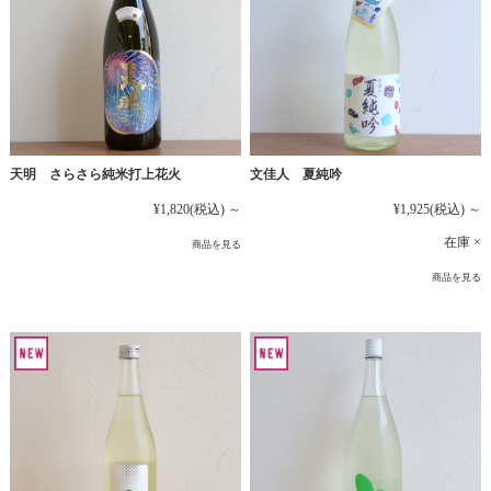
文佳人 夏純吟
天明 さらさら純米打上花火
¥1,925
(税込)
～
¥1,820
(税込)
～
在庫 ×
商品を見る
商品を見る