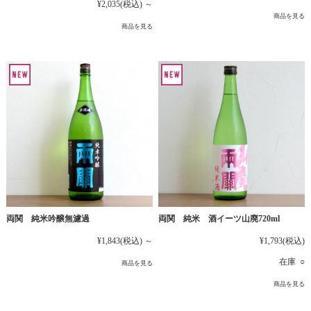
¥2,035
(税込)
～
商品を見る
商品を見る
両関 純米吟醸無濾過
両関 純米 酒イーツ山廃720ml
¥1,843
(税込)
～
¥1,793
(税込)
在庫 ○
商品を見る
商品を見る