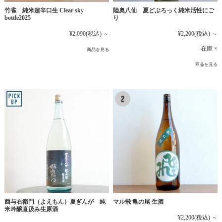
竹雀 純米超辛口生 Clear sky
陸奥八仙 夏どぶろっく純米活性にご
bottle2025
り
¥2,090
(税込)
～
¥2,200
(税込)
～
在庫 ×
商品を見る
商品を見る
マル飛 亀の尾 生酒
酉与右衛門（よえもん）夏ぎんが 純
米吟醸直汲み生原酒
¥2,200
(税込)
～