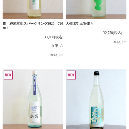
貴 純米本生スパークリング2025 720
大嶺 3粒 出羽燦々
ｍｌ
¥2,750
(税込)
～
¥1,980
(税込)
商品を見る
在庫 △
商品を見る