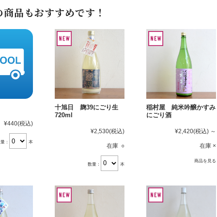
の商品もおすすめです！
十旭日 麹39にごり生
稲村屋 純米吟醸かすみ
720ml
にごり酒
¥440
(税込)
¥2,530
(税込)
¥2,420
(税込)
～
数量：
本
在庫 ○
在庫 ×
商品を見る
数量：
本