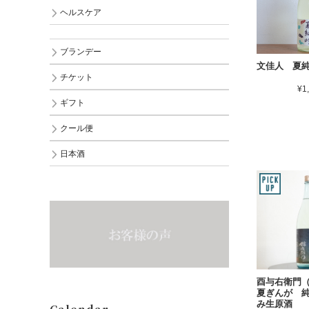
ヘルスケア
ブランデー
文佳人 夏
チケット
¥1
ギフト
クール便
日本酒
酉与右衛門
夏ぎんが 
み生原酒