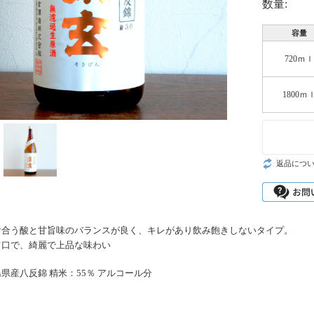
数量:
容量
720ｍｌ
1800ｍ
返品につ
け合う酸と甘旨味のバランスが良く、キレがあり飲み飽きしないタイプ。
旨口で、綺麗で上品な味わい
県産八反錦 精米：55％ アルコール分