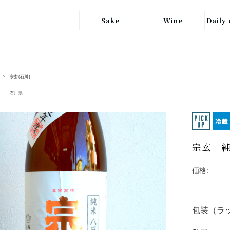
Sake
Wine
Daily 
東北の地酒
JAPAN
日本
関東の地酒
宗玄(石川)
FRANCE
信越・北陸地方
フランス
石川県
の地酒
キッ
ITALY
関西の地酒
イタリア
グラ
宗玄 
中部地方の地酒
GERMANY
ドイツ
中国・四国地方
価格:
ヘ
の地酒
包装（ラッ