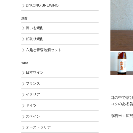
Dr.KONG BREWING
焼酎
長いも焼酎
粕取り焼酎
六趣と青森地酒セット
Wine
日本ワイン
フランス
イタリア
口の中で溶
コクのある
ドイツ
原料米：広島
スペイン
オーストラリア