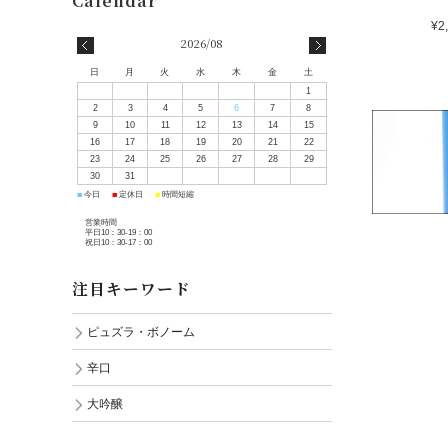
¥2
2026/08
日
月
火
水
木
金
土
1
2
3
4
5
6
7
8
9
10
11
12
13
14
15
16
17
18
19
20
21
22
23
24
25
26
27
28
29
30
31
■
■
■
今日
定休日
時間短縮
営業時間
平日10：30-19：00
祝日10：30-17：00
注目キーワード
ピュズラ・ボノーム
辛口
大吟醸