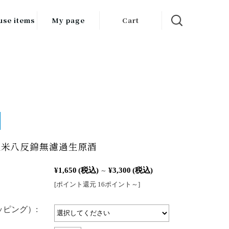
use items
My page
Cart
飲料
調味料
食品
チン用品
ス・酒器・
純米八反錦無濾過生原酒
器
¥1,650
(税込)
¥3,300
(税込)
ルスケア
～
[ポイント還元 16ポイント～]
ピング）: