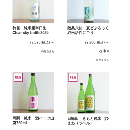
竹雀 純米超辛口生
陸奥八仙 夏どぶろっく
Clear sky bottle2025
純米活性にごり
¥2,090
(税込)
～
¥2,200
(税込)
～
在庫 ×
商品を見る
商品を見る
両関 純米 酒イーツ山
日輪田 きもと純米（ひ
廃720ml
まわりラベル）