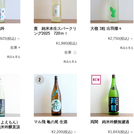
貴 純米本生スパークリ
大嶺 3粒 出羽燦々
純吟
ング2025 720ｍｌ
¥2,750
(税込)
～
,925
(税込)
～
¥1,980
(税込)
在庫 ×
商品を見る
在庫 △
商品を見る
商品を見る
マル飛 亀の尾 生酒
両関 純米吟醸無濾過
（よえもん）
純米吟醸直汲
¥2,200
(税込)
～
¥1,843
(税込)
～