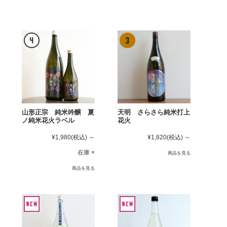
山形正宗 純米吟醸 夏
天明 さらさら純米打上
ノ純米花火ラベル
花火
¥1,980
(税込)
～
¥1,820
(税込)
～
在庫 ×
商品を見る
商品を見る