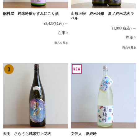
稲村屋 純米吟醸かすみにごり酒
山形正宗 純米吟醸 夏ノ純米花火ラ
ベル
¥2,420
(税込)
～
¥1,980
(税込)
～
在庫 ×
在庫 ×
商品を見る
商品を見る
文佳人 夏純吟
天明 さらさら純米打上花火