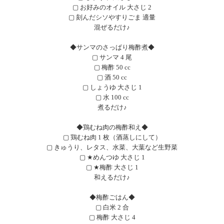
▢ お好みのオイル 大さじ 2
▢ 刻んだシソやすりごま 適量
混ぜるだけ♪
◆サンマのさっぱり梅酢煮◆
▢ サンマ 4 尾
▢ 梅酢 50 cc
▢ 酒 50 cc
▢ しょうゆ 大さじ 1
▢ 水 100 cc
煮るだけ♪
◆鶏むね肉の梅酢和え◆
▢ 鶏むね肉 1 枚（酒蒸しにして）
▢ きゅうり、レタス、水菜、大葉など生野菜
▢ ★めんつゆ 大さじ 1
▢ ★梅酢 大さじ 1
和えるだけ♪
◆梅酢ごはん◆
▢ 白米 2 合
▢ 梅酢 大さじ 4