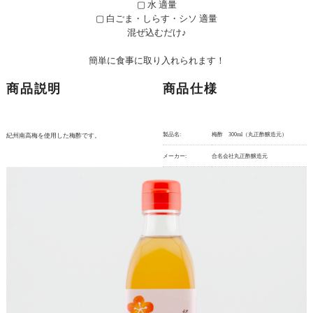
▢ 水 適量
▢ 白ごま・しらす・シソ 適量
混ぜ込むだけ♪
簡単に食事に取り入れられます！
商品説明
商品仕様
製品名:
梅酢 300ml（丸正酢醸造元）
紀州南高梅を使用した梅酢です。
メーカー:
合名会社丸正酢醸造元