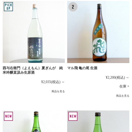
マル飛 亀の尾 生酒
酉与右衛門（よえもん）夏ぎんが 純
米吟醸直汲み生原酒
¥2,200
(税込)
～
¥2,035
(税込)
～
在庫 ×
商品を見る
商品を見る