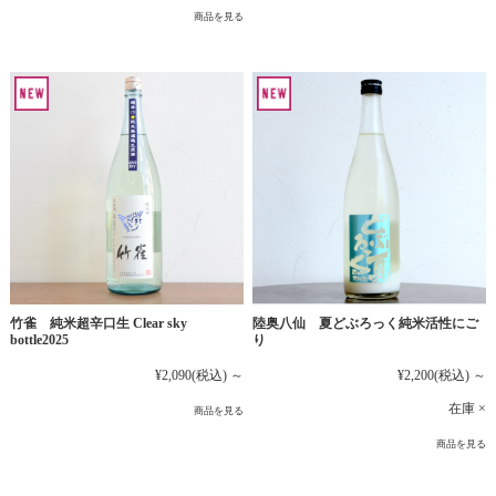
商品を見る
竹雀 純米超辛口生 Clear sky
陸奥八仙 夏どぶろっく純米活性にご
bottle2025
り
¥2,090
(税込)
～
¥2,200
(税込)
～
在庫 ×
商品を見る
商品を見る