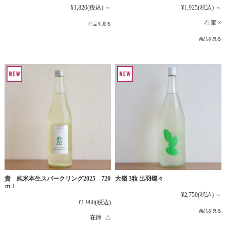
¥1,925
(税込)
～
¥1,820
(税込)
～
在庫 ×
商品を見る
商品を見る
貴 純米本生スパークリング2025 720
大嶺 3粒 出羽燦々
ｍｌ
¥2,750
(税込)
～
¥1,980
(税込)
商品を見る
在庫 △