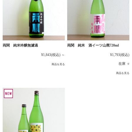
両関 純米吟醸無濾過
両関 純米 酒イーツ山廃720ml
¥1,843
(税込)
～
¥1,793
(税込)
在庫 ○
商品を見る
商品を見る