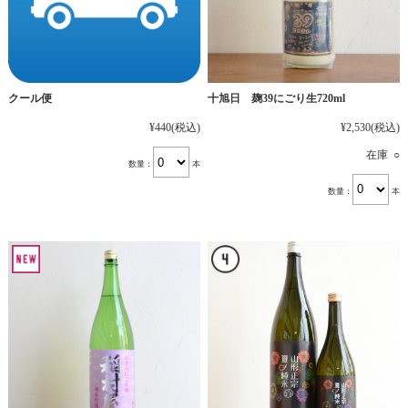
十旭日 麹39にごり生720ml
クール便
¥2,530
(税込)
¥440
(税込)
在庫 ○
数量：
本
数量：
本