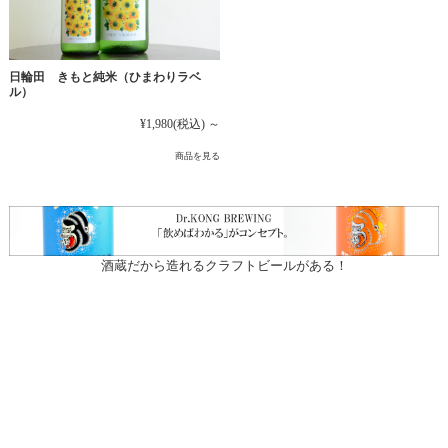
日輪田 きもと純米（ひまわりラベ
ル）
¥1,980
(税込)
～
商品を見る
酒蔵だから造れるクラフトビールがある！