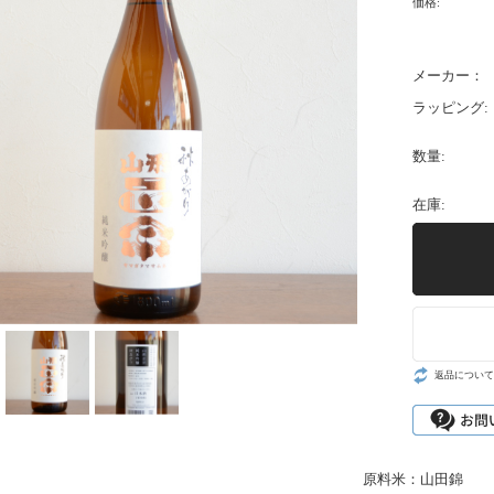
価格:
メーカー：
ラッピング:
数量:
在庫:
返品について
原料米：山田錦