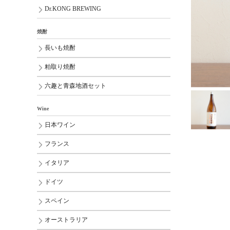
Dr.KONG BREWING
焼酎
長いも焼酎
粕取り焼酎
六趣と青森地酒セット
Wine
日本ワイン
フランス
イタリア
ドイツ
スペイン
オーストラリア