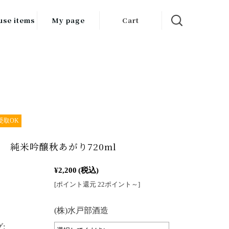
use items
My page
Cart
飲料
調味料
食品
チン用品
受取OK
ス・酒器・
 純米吟醸秋あがり720ml
器
¥2,200
(税込)
ルスケア
[ポイント還元 22ポイント～]
：
(株)水戸部酒造
: