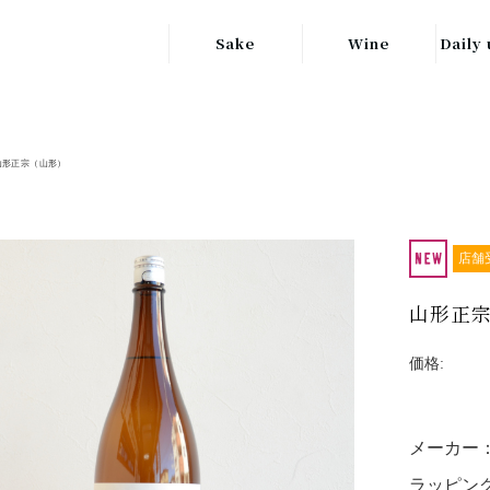
Sake
Wine
Daily 
東北の地酒
JAPAN
日本
関東の地酒
山形正宗（山形）
FRANCE
信越・北陸地方
フランス
の地酒
キッ
ITALY
店舗
関西の地酒
イタリア
グラ
山形正宗
中部地方の地酒
GERMANY
ドイツ
中国・四国地方
価格:
ヘ
の地酒
メーカー
ラッピング