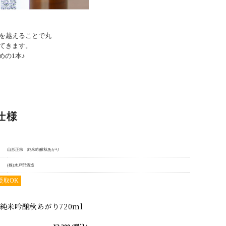
を越えることで丸
てきます。
めの1本♪
仕様
山形正宗 純米吟醸秋あがり
(株)水戸部酒造
受取OK
純米吟醸秋あがり720ml