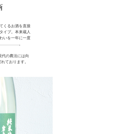
てくるお酒を直接
タイプ。本来蔵人
わいを一年に一度
............。
現代の農法には向
ばれております。