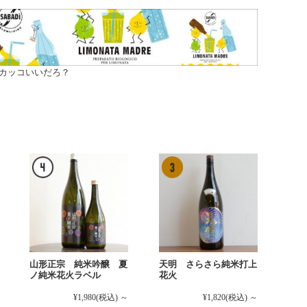
カッコいいだろ？
山形正宗 純米吟醸 夏
天明 さらさら純米打上
ノ純米花火ラベル
花火
¥1,980
(税込)
～
¥1,820
(税込)
～