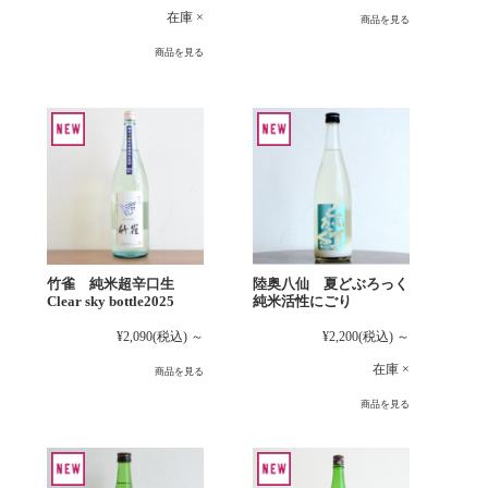
在庫 ×
商品を見る
商品を見る
竹雀 純米超辛口生
陸奥八仙 夏どぶろっく
Clear sky bottle2025
純米活性にごり
¥2,090
(税込)
～
¥2,200
(税込)
～
在庫 ×
商品を見る
商品を見る