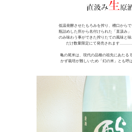
低温発酵させたもろみを搾り、槽口からで
瓶詰めした所から名付けられた「直汲み」
のみ味わう事ができた搾りたての風味と味
だけ数量限定にて発売されます.......................
亀の尾米は、現代の品種の祖先にあたる 
かず栽培が難しいため「幻の米」とも呼