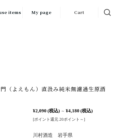
use items
My page
Cart
飲料
調味料
食品
チン用品
ス・酒器・
衛門（よえもん）直汲み純米無濾過生原酒
器
ルスケア
¥2,090
(税込)
¥4,180
(税込)
～
[ポイント還元 20ポイント～]
：
川村酒造 岩手県