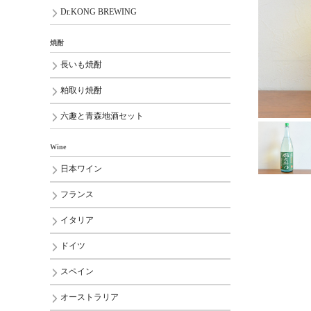
Dr.KONG BREWING
焼酎
長いも焼酎
粕取り焼酎
六趣と青森地酒セット
Wine
日本ワイン
フランス
イタリア
ドイツ
スペイン
オーストラリア