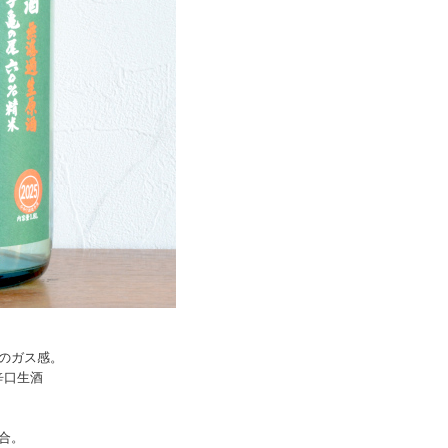
のガス感。
辛口生酒
合。