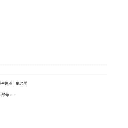
過生原酒 亀の尾
 酵母：--