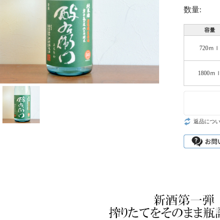
数量:
容量
720ｍｌ
1800ｍ
返品につ