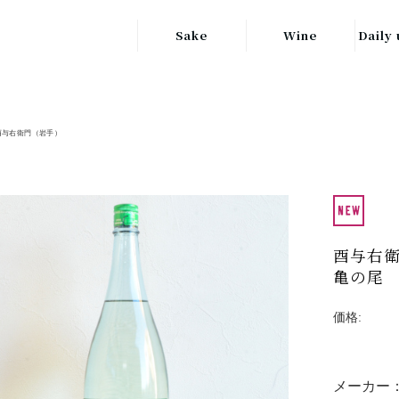
Sake
Wine
Daily 
東北の地酒
JAPAN
日本
関東の地酒
酉与右衛門（岩手）
FRANCE
信越・北陸地方
フランス
の地酒
キッ
ITALY
関西の地酒
イタリア
グラ
酉与右
中部地方の地酒
GERMANY
亀の尾
ドイツ
中国・四国地方
ヘ
の地酒
価格:
メーカー