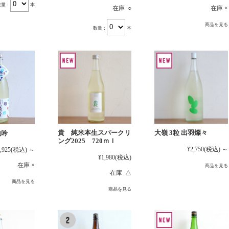
数量：
本
在庫 ○
在庫 ×
商品を見る
数量：
本
貴 純米本生スパークリ
大嶺 3粒 出羽燦々
純吟
ング2025 720ｍｌ
¥2,750
(税込)
～
,925
(税込)
～
¥1,980
(税込)
在庫 ×
商品を見る
在庫 △
商品を見る
商品を見る