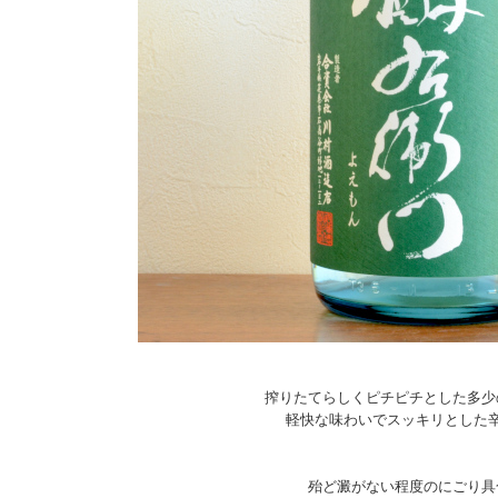
搾りたてらしくピチピチとした多少
軽快な味わいでスッキリとした
殆ど澱がない程度のにごり具