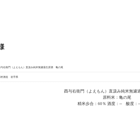
様
酉与右衛門（よえもん）直汲み純米無濾過生原酒 亀の尾
川村酒造 岩手県
酉与右衛門（よえもん）直汲み純米無濾
原料米：亀の尾
精米歩合：60％ 酒度：-- 酸度：--