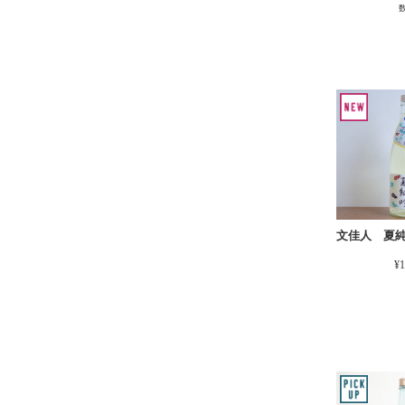
文佳人 夏
¥1