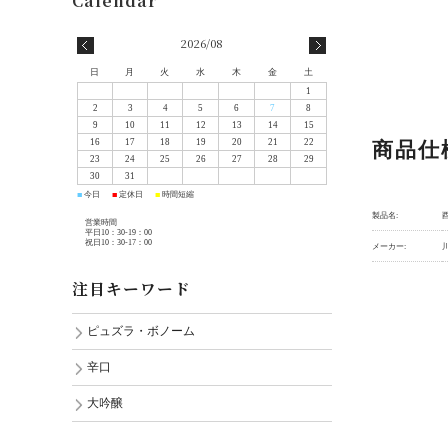
2026/08
日
月
火
水
木
金
土
1
2
3
4
5
6
7
8
9
10
11
12
13
14
15
16
17
18
19
20
21
22
商品仕
23
24
25
26
27
28
29
30
31
今日
定休日
時間短縮
■
■
■
製品名:
営業時間
平日10：30-19：00
祝日10：30-17：00
メーカー:
注目キーワード
ピュズラ・ボノーム
辛口
大吟醸