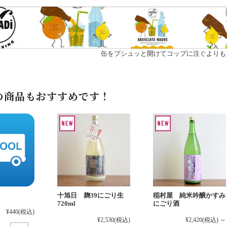
缶をプシュッと開けてコップに注ぐよりも
の商品もおすすめです！
十旭日 麹39にごり生
稲村屋 純米吟醸かすみ
720ml
にごり酒
¥440
(税込)
¥2,530
(税込)
¥2,420
(税込)
～