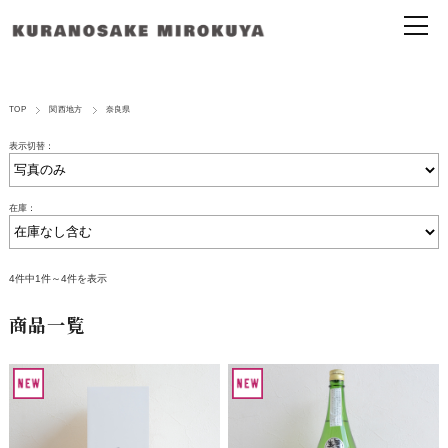
TOP
関西地方
奈良県
表示切替：
在庫：
4件中1件～4件を表示
商品一覧