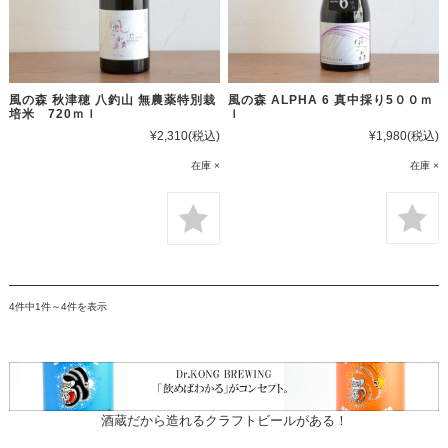
風の森 ALPHA 6 真中採り5００ｍ
風の森 秋津穂 八釣山 無農薬特別栽
ｌ
培米 720ｍｌ
¥1,980
(税込)
¥2,310
(税込)
在庫 ×
在庫 ×
4件中1件～4件を表示
酒蔵だから造れるクラフトビールがある！