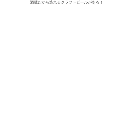
酒蔵だから造れるクラフトビールがある！
〒031-0804 青森県八戸市青葉1-10-13
営業時間：月～土（祝日を除く）
午前10時30～午後7時
祝日
午前10時30～午後5時
20歳未満の者の飲酒は法律で禁止されている。