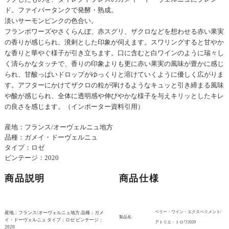
ド。ファイバータンクで発酵・熟成。
淡いサーモンピンクの色合い。
フランボワーズやさくらんぼ、赤スグリ、ザクロなどを想わせる赤い果実
の香りが感じられ、溌剌とした印象が伺えます。スワリングすると甘やか
な香りと華やぐ様子が引き立ちます。口に含むと白ワインのように瑞々し
く清らかなタッチで、香りの印象よりも更に赤い果実の風味が豊かに感じ
られ、甘酸っぱいドロップがゆっくりと溶けていくように優しく広がりま
す。アフターにかけてザクロの粒が弾けるようなキュッと引き締まる風味
や酸が感じられ、全体に透明感や伸びやかな様子を与えキリッとしたキレ
の良さを感じます。（インポーター資料引用）
産地：フランス/オーヴェルニュ地方
品種：ガメイ・ドーヴェルニュ
タイプ：ロゼ
ビンテージ：2020
商品説明
商品仕様
ベリー・ワイン・エクスペリメント/
産地：フランス/オーヴェルニュ地方 品種：ガメ
製品名:
イ・ドーヴェルニュ タイプ：ロゼ ビンテージ：
アトリエ・トロワ2020
2020