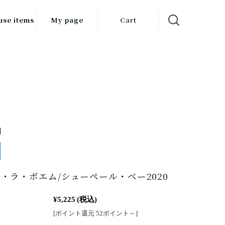
use items
My page
Cart
飲料
調味料
食品
チン用品
】
ス・酒器・
器
ルスケア
・ラ・ボエム/シューペール・ベー2020
¥5,225
(税込)
[ポイント還元 52ポイント～]