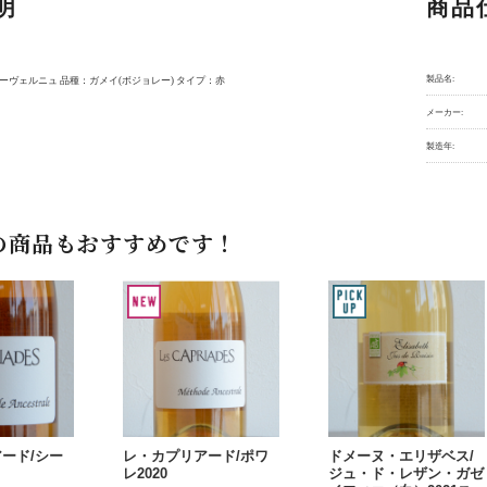
明
商品
製品名:
ーヴェルニュ 品種：ガメイ(ボジョレー) タイプ：赤
メーカー:
製造年:
の商品もおすすめです！
ード/シー
レ・カプリアード/ポワ
ドメーヌ・エリザベス/
レ2020
ジュ・ド・レザン・ガゼ