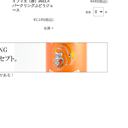
イフィエ（赤）2021ス
¥440
(税込)
パークリングぶどうジュ
ース
数量：
本
¥2,145
(税込)
在庫 ×
がある！