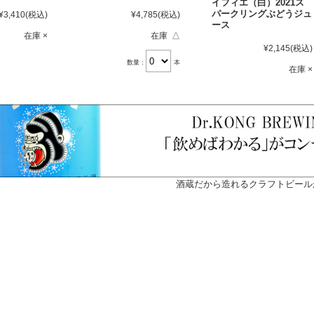
イフィエ（白）2021ス
パークリングぶどうジュ
¥3,410
(税込)
¥4,785
(税込)
ース
在庫 ×
在庫 △
¥2,145
(税込)
数量：
本
在庫 ×
酒蔵だから造れるクラフトビール