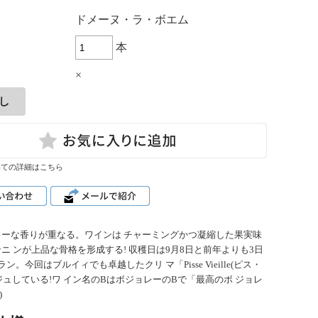
：
ドメーヌ・ラ・ボエム
本
×
いての詳細はこちら
キーな香りが重なる。ワインは チャーミングかつ凝縮した果実味
 ンが上品な骨格を形成する! 収穫日は9月8日と前年よりも3日
。今回はブルイィでも卓越したクリ マ「Pisse Vieille(ピス・
ジュしている!ワ イン名のBはボジョレーのBで「最高のボ ジョレ
)