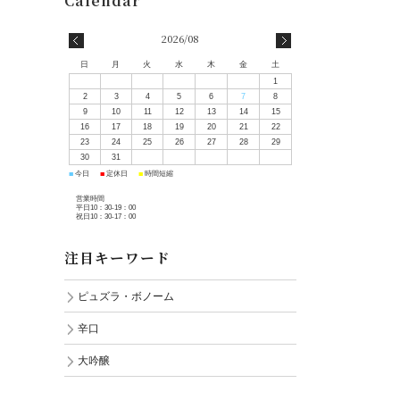
2026/08
日
月
火
水
木
金
土
1
2
3
4
5
6
7
8
9
10
11
12
13
14
15
16
17
18
19
20
21
22
23
24
25
26
27
28
29
30
31
■
■
■
今日
定休日
時間短縮
営業時間
平日10：30-19：00
祝日10：30-17：00
注目キーワード
ピュズラ・ボノーム
辛口
大吟醸