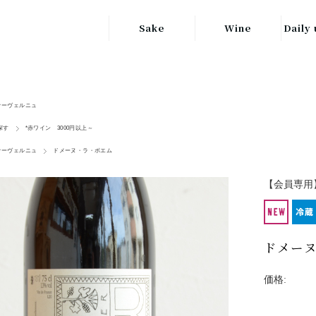
Sake
Wine
Daily 
東北の地酒
JAPAN
日本
関東の地酒
オーヴェルニュ
FRANCE
信越・北陸地方
フランス
探す
*赤ワイン 3000円以上～
の地酒
オーヴェルニュ
ドメーヌ・ラ・ボエム
キッ
ITALY
関西の地酒
イタリア
【会員専用
グラ
中部地方の地酒
GERMANY
ドイツ
中国・四国地方
ヘ
ドメーヌ
の地酒
価格: