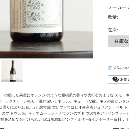
メーカー
数量:
在庫:
返品につ
ーの熟した果実にオレンジ のような柑橘系の香りや火打石のような スモー
ストラクチャーがあり、滋味深いミネ ラル、キュートな酸、キメの細かいタンニ
日照りにより25 hL/haと20%減! 買いブドウはビオ生産者ジュリアン・ベル トラン
」のブ ドウ50%、そしてムーラン・ナヴァンのブド ウ50%をアッサンブラー
味を込めて名付けられ た!SO2無添加!ノンフィルター!(インポーター資料より