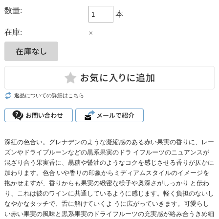
数量:
本
在庫:
×
返品についての詳細はこちら
深紅の色合い。グレナデンのような凝縮感のある赤い果実の香りに、レー
ズンやドライプルーンなどの黒系果実のドラ イフルーツのニュアンスが
混ざり合う果実香に、黒糖や醤油のようなコクを感じさせる香りが仄かに
加わります。色合 いや香りの印象からミディアムスタイルのイメージを
抱かせますが、香りからも果実の緻密な様子や奥深さがしっかり と伝わ
り、これは彼のワインに共通しているように感じます。軽く負担のないし
なやかなタッチで、舌に解けていくよ うに広がっていきます。可愛らし
い赤い果実の風味と黒系果実のドライフルーツの充実感が絡み合うきめ細