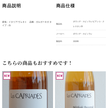
商品説明
商品仕様
ダヴィデ・スピッラレ/ビアンコ・ク
産地：イタリア/ヴェネト 品種：ガルガーネガ タ
製品名:
イプ：白
レスタン20
メーカー:
ダヴィデ・スピッラレ
製造年:
2020年
こちらの商品もおすすめです！