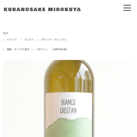
TOP
イタリア
ヴェネト
ダヴィデ・スピッラレ
価格・タイプで探す
*白ワイン ～3000円未満