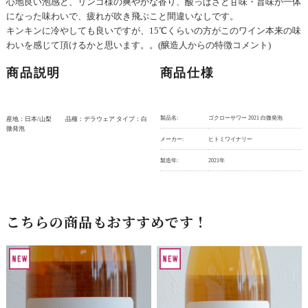
心地良い泡感と、リンゴ様の爽やかな香り、酸っぱさと甘味・旨味が一体
になった味わいで、疲れが吹き飛ぶこと間違いなしです。
キンキンに冷やしても良いですが、15℃くらいの方がこのワイン本来の味
わいを感じて頂けるかと思います。。(醸造人からの特徴コメント)
商品説明
商品仕様
製品名:
ゴクローサワー 2021 白微発泡
産地：日本/山梨 品種：デラウェア タイプ：白
微発泡
メーカー:
ヒトミワイナリー
製造年:
2021年
こちらの商品もおすすめです！